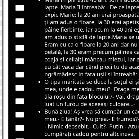
lapte. Maria îl întreabă:– De ce lapte
expic Marie: la 20 ani erai proaspătă
ți-am adus o floare, la 30 erai apeti
pâine fierbinte, iar acum la 40 ani eș
am adus o sticlă de lapte.Maria se uit
Eram eu ca o floare la 20 ani dar nu
petală, la 30 eram precum pâinea ca
coaja și ceilalți mâncau miezul, iar
eu cât vaca dar când pleci tu de acas
ngrămădesc in fața ușii și întreabă:
O tipă măritată se duce la soțul ei și
mea, unde e cadou meu?- Draga me
ăla roșu din fața blocului?- Vai, dra
luat un furou de aceeași culoare…-
Bună ziua! Aş vrea să cumpăr un ca
meu.- E tânăr?- Nu prea.- E frumos?
- Nimic deosebit.- Cult?- Puţin.- Atu
cumpăraţi cadou pentru altcineva.