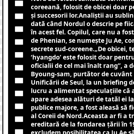
coreeană, folosit de obicei doar pe
şi succesorii lor.Analiştii au subli
dată când Nordul o descrie pe fii
în acest fel. Copilul, care nu a fo
de Phenian, se numeşte Ju Ae, con
secrete sud-coreene.„De obicei, 
‘hyangdo’ este folosit doar pentru
oficialii de cel mai înalt rang”, a 
Byoung-sam, purtător de cuvânt a
Unificării de Seul, la un briefing 
lucru a alimentat speculaţiile că
apare adesea alături de tatăl ei 
publice majore, a fost aleasă să f
al Coreii de Nord.Aceasta ar fi a 
ereditară de la fondarea ţării în 
excludem posibilitatea ca Ju Ae să