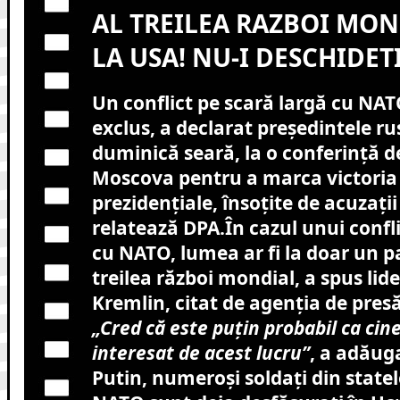
AL TREILEA RAZBOI MON
LA USA! NU-I DESCHIDETI
Un conflict pe scară largă cu NAT
exclus, a declarat preşedintele ru
duminică seară, la o conferinţă d
Moscova pentru a marca victoria s
prezidenţiale, însoţite de acuzaţi
relatează DPA.
În cazul unui confl
cu NATO, lumea ar fi la doar un p
treilea război mondial, a spus lide
Kremlin, citat de agenţia de presă
„Cred că este puţin probabil ca cine
interesat de acest lucru”
, a adăuga
Putin, numeroşi soldaţi din stat