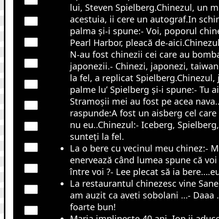
lui, Steven Spielberg.Chinezul, un ma
acestuia, ii cere un autograf.In schi
palma și-i spune:- Voi, poporul chi
Pearl Harbor, pleacă de-aici.Chinezu
N-au fost chinezii cei care au bomba
japonezii.- Chinezi, japonezi, taiwane
la fel, a replicat Spielberg.Chinezul, 
palme lu’ Spielberg și-i spune:- Tu a
Stramoșii mei au fost pe acea nava
raspunde:A fost un aisberg cel care
nu eu..Chinezul:- Iceberg, Spielberg,
sunteți la fel.
La o bere cu vecinul meu chinez:- Mă
enervează când lumea spune că voi 
între voi ?- Lee plecat să ia bere….eu
La restaurantul chinezesc vine Sane
am auzit ca aveti sobolani …- Daaa …
foarte bun!
Maria implinește 40 ani. Ion ii aduce