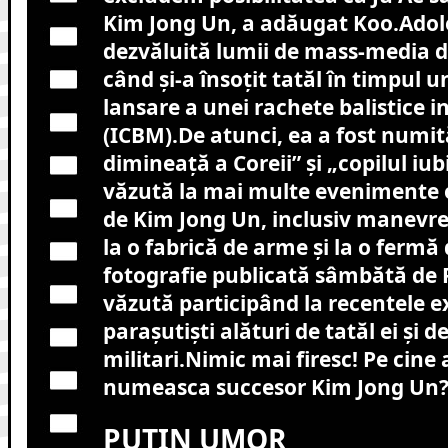
Kim Jong Un, a adăugat Koo.Adol
dezvăluită lumii de mass-media de
când şi-a însoţit tatăl în timpul u
lansare a unei rachete balistice 
(ICBM).De atunci, ea a fost numi
dimineaţă a Coreii” şi „copilul iubi
văzută la mai multe evenimente o
de Kim Jong Un, inclusiv manevre m
la o fabrică de arme şi la o fermă 
fotografie publicată sâmbătă de 
văzută participând la recentele ex
paraşutişti alături de tatăl ei şi de 
militari.Nimic mai firesc! Pe cine a
numeasca succesor Kim Jong Un?
PUTIN UMOR