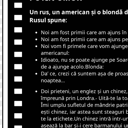
Un rus, un american şi o blondă d
Rusul spune:
Noi am fost primii care am ajuns în
Noi am fost primii care am ajuns pe
Noi vom fi primele care vom ajunge
americanul:
Idioato, nu se poate ajunge pe Soare
de a ajunge acolo.Blonda:
Da’ ce, crezi că suntem aşa de proa
noaptea…
Doi prieteni, un englez și un chinez
împreună prin Londra.- Uită-te la to
Îmi umplu sufletul de mândrie patrio
ești chinez, iar astea sunt steaguri b
te la etichete.Un chinez intră intr-u
așează la bar și-i cere barmanului u