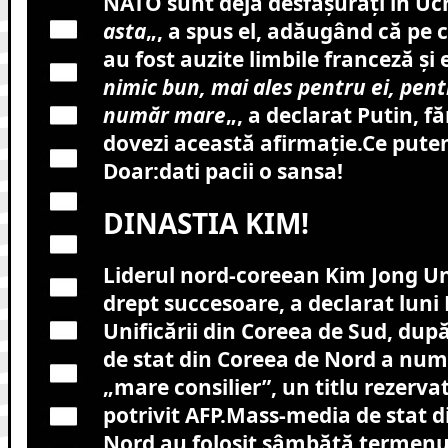
NATO sunt deja desfăşuraţi în Uc
asta
„, a spus el, adăugând că pe
au fost auzite limbile franceză şi 
nimic bun, mai ales pentru ei, pent
număr mare
„, a declarat Putin, f
dovezi această afirmaţie.Ce put
Doar:dati pacii o sansa!
DINASTIA KIM!
Liderul nord-coreean Kim Jong Un ş
drept succesoare, a declarat luni 
Unificării din Coreea de Sud, du
de stat din Coreea de Nord a numi
„mare consilier”, un titlu rezervat 
potrivit AFP.Mass-media de stat d
Nord au folosit sâmbătă termenu