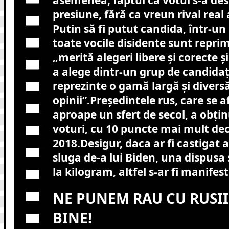
asemenea, faptul că votul s-a de
presiune, fără ca vreun rival real 
Putin să fi putut candida, într-u
toate vocile disidente sunt repri
„merită alegeri libere și corecte și
a alege dintr-un grup de candidaț
reprezinte o gamă largă și divers
opinii”.Președintele rus, care se a
aproape un sfert de secol, a obți
voturi, cu 10 puncte mai mult dec
2018.Desigur, daca ar fi castigat a
sluga de-a lui Biden, una dispusa
la kilogram, altfel s-ar fi manifes
NE PUNEM RAU CU RUSII!
BINE!