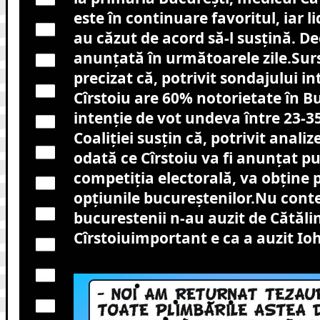
este în continuare favoritul, iar li
au căzut de acord să-l susțină. Dec
anunțată în următoarele zile.
Surs
precizat că, potrivit sondajului in
Cîrstoiu are 60% notorietate în Bu
intenție de vot undeva între 23-35
Coaliției susțin că, potrivit analiz
odată ce Cîrstoiu va fi anunțat pub
competiția electorală, va obține 
opțiunile bucureștenilor.Nu cont
bucurestenii n-au auzit de Cătăli
Cîrstoiuimportant e ca a auzit Ioh