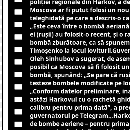
poliției regionale din Harkov, a d
Moscova ar fi putut folosi un no
teleghidată pe care a descris-o c
„Este ceva între o bombă aeriană
ei (rușii) au folosit-o recent, și o 
bombă zburătoare, ca să spunem 
Timoșenko la locul loviturii.Guve
Oleh Sinhubov a sugerat, de ase
posibil ca Moscova să fi folosit un
bombă, spunând: „Se pare că rușii 
testeze bombele modificate pe loc
„Conform datelor preliminare, ina
astăzi Harkovul cu o rachetă ghi
calibru pentru prima dată”, a pre
guvernatorul pe Telegram.„Harkov
de bombe aeriene – pentru prima 