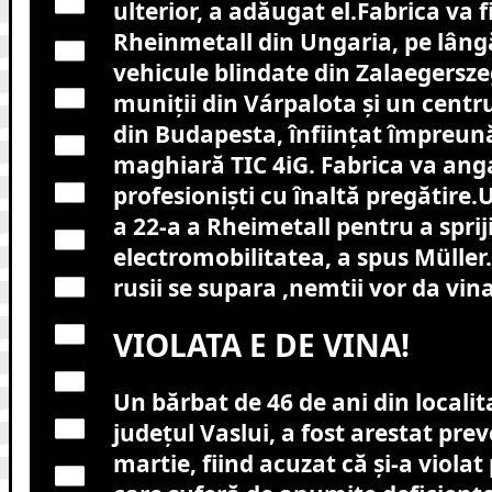
ulterior, a adăugat el.Fabrica va f
Rheinmetall din Ungaria, pe lângă
vehicule blindate din Zalaegersze
muniţii din Várpalota şi un centru
din Budapesta, înfiinţat împreu
maghiară TIC 4iG. Fabrica va ang
profesionişti cu înaltă pregătire.U
a 22-a a Rheimetall pentru a sprij
electromobilitatea, a spus Müller
rusii se supara ,nemtii vor da vin
VIOLATA E DE VINA!
Un bărbat de 46 de ani din localit
județul Vaslui, a fost arestat prev
martie, fiind acuzat că și-a violat 