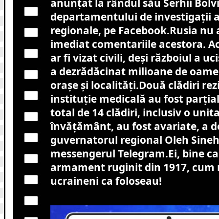
anunţat la rândul său Serhii Bolvi
departamentului de investigaţii al
regionale, pe Facebook.Rusia nu
imediat comentariile acestora. A
ar fi vizat civili, deși războiul a u
a dezrădăcinat milioane de oameni
orașe și localități.Două clădiri rez
instituție medicală au fost parțial
total de 14 clădiri, inclusiv o unit
învățământ, au fost avariate, a d
guvernatorul regional Oleh Sine
messengerul Telegram.Ei, bine ca
armament ruginit din 1917, cum 
ucraineni ca foloseau!