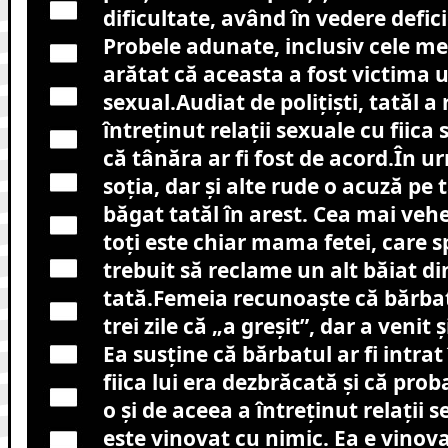
dificultate, având în vedere defici
Probele adunate, inclusiv cele me
arătat că aceasta a fost victima 
sexual.Audiat de polițiști, tatăl a
întreținut relații sexuale cu fiica 
că tânăra ar fi fost de acord.În u
soția, dar și alte rude o acuză pe 
băgat tatăl în arest. Cea mai ve
toți este chiar mama fetei, care sp
trebuit să reclame un alt băiat di
tată.Femeia recunoaște că bărbat
trei zile că „a greșit”, dar a venit ș
Ea susține că bărbatul ar fi intra
fiica lui era dezbrăcată și că pro
o și de aceea a întreținut relații 
este vinovat cu nimic. Ea e vinova