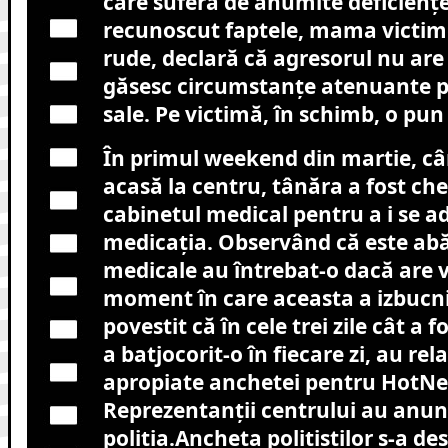
care suferă de anumite deficiențe
recunoscut faptele, mama victimei
rude, declară că agresorul nu are n
găsesc circumstanțe atenuante p
sale. Pe victimă, în schimb, o pun 
În primul weekend din martie, cân
acasă la centru, tânăra a fost ch
cabinetul medical pentru a i se a
medicația. Observând că este abă
medicale au întrebat-o dacă are 
moment în care aceasta a izbucnit 
povestit că în cele trei zile cât a f
a batjocorit-o în fiecare zi, au rel
apropiate anchetei pentru HotNe
Reprezentanții centrului au anun
poliția.Ancheta polițiștilor s-a de