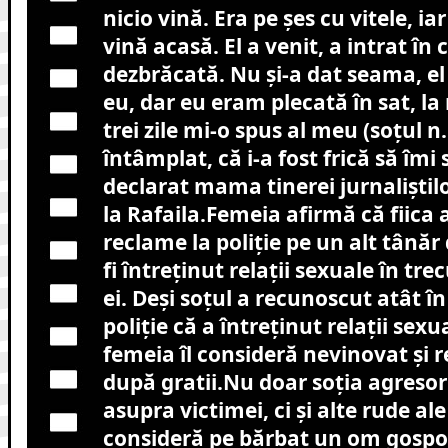
nicio vină. Era pe șes cu vitele, ia
vină acasă. El a venit, a intrat în
dezbrăcată. Nu și-a dat seama, el
eu, dar eu eram plecată în sat, l
trei zile mi-o spus al meu (soțul n.r
întâmplat, că i-a fost frică să îmi
declarat mama tinerei jurnaliștil
la Rafaila.Femeia afirmă că fiica ar
reclame la poliție pe un alt tânăr 
fi întreținut relații sexuale în trec
ei. Deși soțul a recunoscut atât în f
poliție că a întreținut relații sexua
femeia îl consideră nevinovat și r
după gratii.Nu doar soția agresor
asupra victimei, ci și alte rude ale
consideră pe bărbat un om gospod