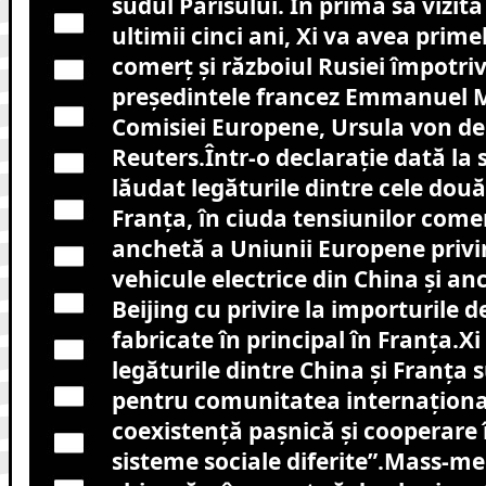
sudul Parisului. În prima sa vizită
ultimii cinci ani, Xi va avea prime
comerț și războiul Rusiei împotri
președintele francez Emmanuel M
Comisiei Europene, Ursula von der
Reuters.Într-o declarație dată la s
lăudat legăturile dintre cele două
Franța, în ciuda tensiunilor comer
anchetă a Uniunii Europene privi
vehicule electrice din China și an
Beijing cu privire la importurile d
fabricate în principal în Franța.Xi
legăturile dintre China și Franța
pentru comunitatea internaționa
coexistență pașnică și cooperare î
sisteme sociale diferite”.Mass-me