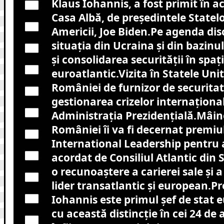
Klaus Iohannis, a fost primit în a
Casa Albă, de președintele Statelo
Americii, Joe Biden.Pe agenda disc
situația din Ucraina și din bazinu
și consolidarea securității în spaț
euroatlantic.Vizita în Statele Uni
României de furnizor de securitate
gestionarea crizelor internaționa
Administrația Prezidențială.Mâine
României îi va fi decernat premiu
International Leadership pentru 
acordat de Consiliul Atlantic din 
o recunoaștere a carierei sale și a
lider transatlantic și european.P
Iohannis este primul șef de stat
cu această distincție în cei 24 de a