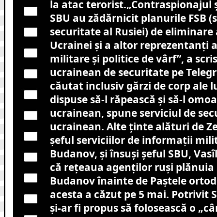
la atac terorist.„Contraspionajul 
SBU au zădărnicit planurile FSB (s
securitate al Rusiei) de eliminare
Ucrainei şi a altor reprezentanţi 
militare şi politice de vârf”, a scri
ucrainean de securitate pe Telegr
căutat inclusiv gărzi de corp ale l
dispuse să-l răpească și să-l omoa
ucrainean, spune serviciul de sec
ucrainean. Alte ținte alături de Z
șeful serviciilor de informații milit
Budanov, și însuși șeful SBU, Vasî
că rețeaua agenților ruși plănuia 
Budanov înainte de Paștele ortod
acesta a căzut pe 5 mai. Potrivit 
și-ar fi propus să folosească o „câ