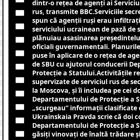
dintr-o rețea de agenți ai Serviciu
rus, transmite BBC.Serviciile sec
spun că agenții ruși erau infiltraţ
serviciului ucrainean de pază de 
plănuiau asasinarea preşedintelui 
oficiali guvernamentali. Planuril
puse în aplicare de o reţea de ag
de SBU cu ajutorul conducerii D
Protecţie a Statului.Activitățile r
supervizate de serviciul rus de sec
la Moscova, și îi includea pe cei do
Departamentului de Protecţie a St
„scurgeau” informaţii clasificate 
Ukrainskaia Pravda scrie că doi c
Departamentului de Protecţie a St
găsiţi vinovaţi de înaltă trădare ş