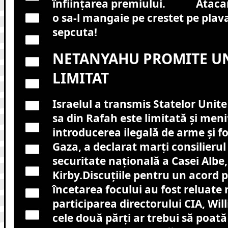
înființarea premiului. Atacam
o sa-l mangaie pe crestet pe plava
sepcuta!
NETANYAHU PROMITE U
LIMITAT
Israelul a transmis Statelor Unit
sa din Rafah este limitată şi meni
introducerea ilegală de arme şi fo
Gaza, a declarat marţi consilieru
securitate naţională a Casei Albe
Kirby.Discuţiile pentru un acord pr
încetarea focului au fost reluate 
participarea directorului CIA, Wil
cele două părţi ar trebui să poat