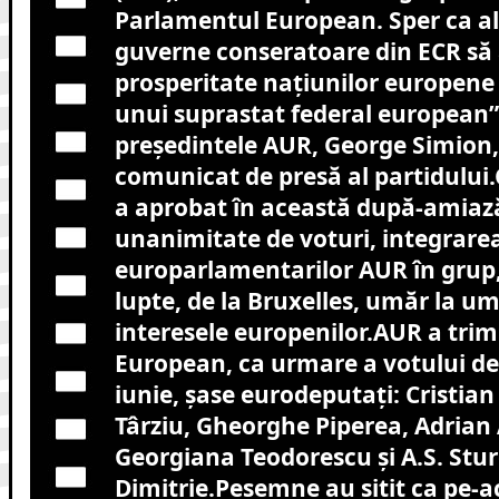
Parlamentul European. Sper ca ală
guverne conseratoare din ECR să
prosperitate naţiunilor europene 
unui suprastat federal european”,
preşedintele AUR, George Simion
comunicat de presă al partidulu
a aprobat în această după-amiaz
unanimitate de voturi, integrare
europarlamentarilor AUR în grup
lupte, de la Bruxelles, umăr la u
interesele europenilor.AUR a trim
European, ca urmare a votului de l
iunie, şase eurodeputaţi: Cristian
Târziu, Gheorghe Piperea, Adrian 
Georgiana Teodorescu şi A.S. Stu
Dimitrie.Pesemne au sitit ca pe-a