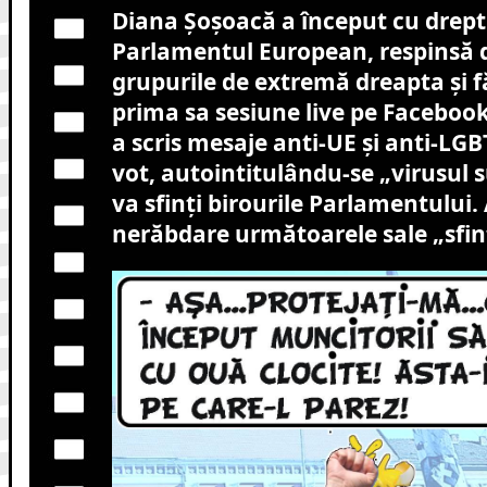
Diana Șoșoacă a început cu drept
Parlamentul European, respinsă 
grupurile de extremă dreapta și f
prima sa sesiune live pe Faceboo
a scris mesaje anti-UE și anti-LGB
vot, autointitulându-se „virusul 
va sfinți birourile Parlamentului
nerăbdare următoarele sale „sfinți