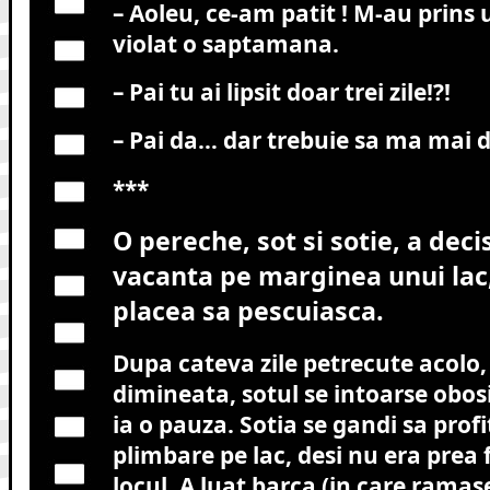
– Aoleu, ce-am patit ! M-au prins 
violat o saptamana.
– Pai tu ai lipsit doar trei zile!?!
– Pai da… dar trebuie sa ma mai du
***
O pereche, sot si sotie, a decis
vacanta pe marginea unui lac, 
placea sa pescuiasca.
Dupa cateva zile petrecute acolo, 
dimineata, sotul se intoarse obosi
ia o pauza. Sotia se gandi sa profi
plimbare pe lac, desi nu era prea 
locul. A luat barca (in care ramas