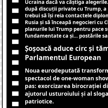
Ucraina dacă va câștiga alegerile
după discuții private cu Trump, a
trebui să își reia contactele diplo
Rusia și să înceapă negocieri cu C
planurile lui Trump pentru pace su
fundamentate ca și… postările sal
Șoșoacă aduce circ și tă
Parlamentul European
Noua eurodeputată transformă
spectacol de one-woman sho
pas: exorcizarea birocrației d
ajutorul usturoiului și al slog
patriotice.