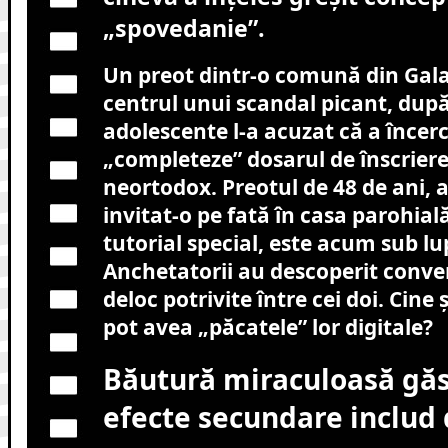
„spovedanie”.
Un preot dintr-o comună din Galaț
centrul unui scandal picant, du
adolescente l-a acuzat că a încerc
„completeze” dosarul de înscriere
neortodox. Preotul de 48 de ani, a
invitat-o pe fată în casa parohia
tutorial special, este acum sub lu
Anchetatorii au descoperit conver
deloc potrivite între cei doi. Cine ș
pot avea „păcatele” lor digitale?
Băutură miraculoasă găs
efecte secundare includ