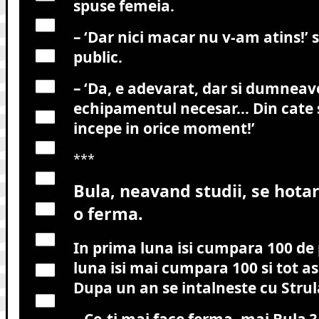
spuse femeia.
– ‘Dar nici macar nu v-am atins!’
public.
– ‘Da, e adevarat, dar si dumneav
echipamentul necesar… Din cate s
incepe in orice moment!’
***
Bula, neavand studii, se hotar
o ferma.
In prima luna isi cumpara 100 de 
luna isi mai cumpara 100 si tot a
Dupa un an se intalneste cu Strul
– Ce-ti mai face ferma, mai Bula ?