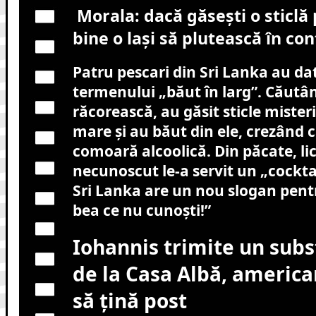
Morala: dacă găsești o sticlă 
bine o lași să plutească în co
Patru pescari din Sri Lanka au dat
termenului „băut în larg”. Căutân
răcorească, au găsit sticle mister
mare și au băut din ele, crezând c
comoară alcoolică. Din păcate, li
necunoscut le-a servit un „cocktai
Sri Lanka are un nou slogan pent
bea ce nu cunoști!”
Iohannis trimite un subst
de la Casa Albă, america
să țină post