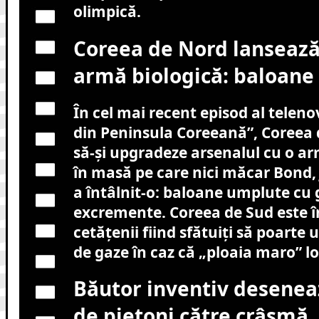
olimpică.
Coreea de Nord lansează
armă biologică: baloane 
În cel mai recent episod al teleno
din Peninsula Coreeană”, Coreea 
să-și upgradeze arsenalul cu o ar
în masă pe care nici măcar Bond,
a întâlnit-o: baloane umplute cu 
excremente. Coreea de Sud este î
cetățenii fiind sfătuiți să poarte 
de gaze în caz că „ploaia maro” lo
Băutor inventiv desenea
de pietoni către crâșmă