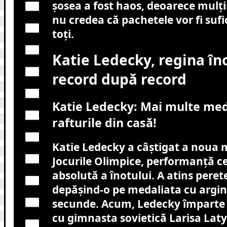
șosea a fost haos, deoarece mulț
nu credea că pachetele vor fi suf
toți.
Katie Ledecky, regina îno
record după record
Katie Ledecky: Mai multe med
rafturile din casă!
Katie Ledecky a câștigat a noua m
Jocurile Olimpice, performanță ce
absolută a înotului. A atins perete
depășind-o pe medaliata cu argin
secunde. Acum, Ledecky împarte r
cu gimnasta sovietică Larisa Laty