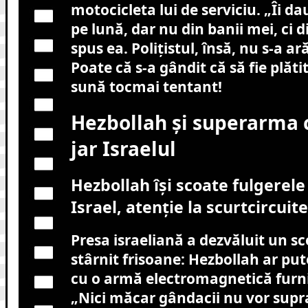
motocicleta lui de serviciu. „Îi da
pe lună, dar nu din banii mei, ci d
spus ea. Polițistul, însă, nu s-a ar
Poate că s-a gândit că să fie plăti
sună tocmai tentant!
Hezbollah și superarma 
jar Israelul
Hezbollah își scoate fulgerel
Israel, atenție la scurtcircuite
Presa israeliană a dezvăluit un sc
stârnit frisoane: Hezbollah ar put
cu o armă electromagnetică furni
„Nici măcar gândacii nu vor suprav