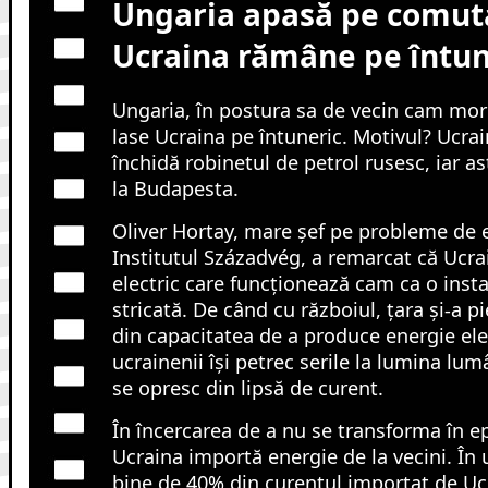
Ungaria apasă pe comut
Ucraina rămâne pe întun
Ungaria, în postura sa de vecin cam mo
lase Ucraina pe întuneric. Motivul? Ucrai
închidă robinetul de petrol rusesc, iar a
la Budapesta.
Oliver Hortay, mare șef pe probleme de e
Institutul Századvég, a remarcat că Ucra
electric care funcționează cam ca o insta
stricată. De când cu războiul, țara și-a pi
din capacitatea de a produce energie ele
ucrainenii își petrec serile la lumina lumâ
se opresc din lipsă de curent.
În încercarea de a nu se transforma în e
Ucraina importă energie de la vecini. În
bine de 40% din curentul importat de Ucr