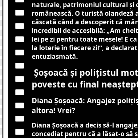
naturale, patrimoniul cultural și 
românească. O turistă olandeză 
căscată când a descoperit că mâ
incredibil de accesibilă: „Am chel
lei pe zi pentru toate mesele! E ca
la loterie în fiecare zi!”, a declara
entuziasmată.
Șoșoacă și polițistul mot
poveste cu final neaștep
Diana Șoșoacă: Angajez polițiș
altora! Vrei?
Diana Șoșoacă a decis să-l angajez
concediat pentru că a lăsat-o să 