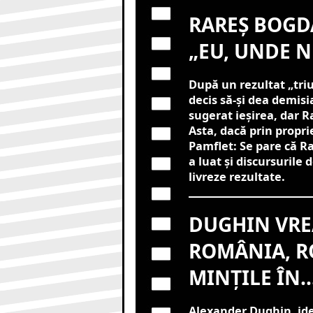
RAREȘ BOGDA
„EU, UNDE N
După un rezultat „tri
decis să-și dea demisia
sugerat ieșirea, dar Ra
Asta, dacă prin proprie
Pamflet: Se pare că Ra
a luat și discursurile
livreze rezultate.
DUGHIN VRE
ROMÂNIA, R
MINȚILE ÎN
Alexander Dughin, ide