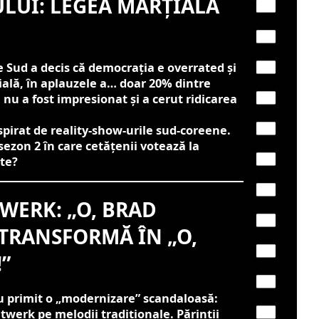
LUI: LEGEA MARȚIALĂ
 Sud a decis că democrația e overrated și
ială, în aplauzele a… doar 20% dintre
nu a fost impresionat și a cerut ridicarea
pirat de reality-show-urile sud-coreene.
ezon 2 în care cetățenii votează la
ate?
WERK: „O, BRAD
 TRANSFORMĂ ÎN „O,
”
au primit o „modernizare” scandaloasă:
c twerk pe melodii tradiționale. Părinții