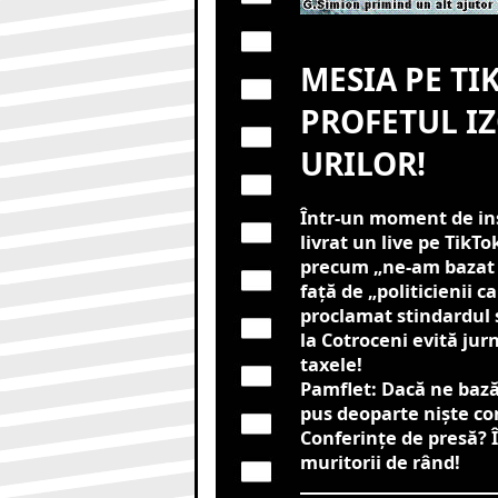
MESIA PE TI
PROFETUL IZ
URILOR!
Într-un moment de ins
livrat un live pe TikT
precum „ne-am bazat p
față de „politicienii 
proclamat stindardul 
la Cotroceni evită jur
taxele!
Pamflet: Dacă ne bază
pus deoparte niște co
Conferințe de presă? Î
muritorii de rând!