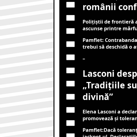
românii conf
Polițiștii de frontieră
ascunse printre mărfur
Pamflet: Contrabanda 
trebui să deschidă o a
–
Lasconi despr
„Tradițiile s
divină”
Elena Lasconi a declar
promovează și toleranț
Pamflet:Dacă toleranța
jackpot-ul. Declarații