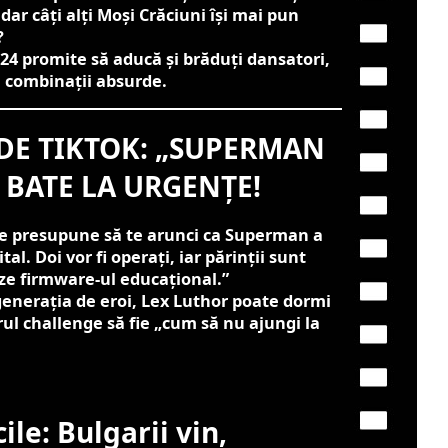
dar câți alți Moși Crăciuni își mai pun
?
24 promite să aducă și brăduți dansatori,
e combinații absurde.
DE TIKTOK: „SUPERMAN
 BATE LA URGENȚE!
e presupune să te arunci ca Superman a
ital. Doi vor fi operați, iar părinții sunt
eze firmware-ul educațional.”
generația de eroi, Lex Luthor poate dormi
rul challenge să fie „cum să nu ajungi la
ile: Bulgarii vin,