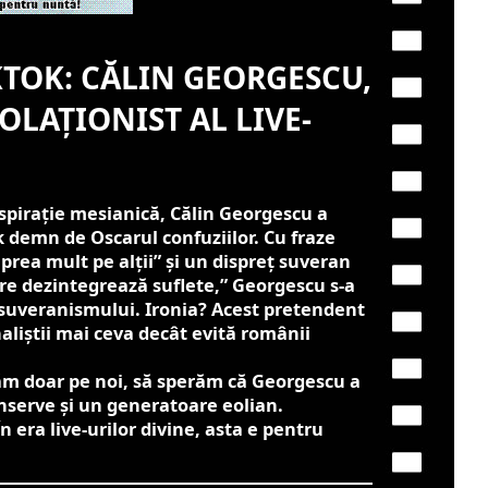
KTOK: CĂLIN GEORGESCU,
OLAȚIONIST AL LIVE-
pirație mesianică, Călin Georgescu a
ok demn de Oscarul confuziilor. Cu fraze
rea mult pe alții” și un dispreț suveran
care dezintegrează suflete,” Georgescu s-a
suveranismului. Ironia? Acest pretendent
naliștii mai ceva decât evită românii
m doar pe noi, să sperăm că Georgescu a
nserve și un generatoare eolian.
n era live-urilor divine, asta e pentru