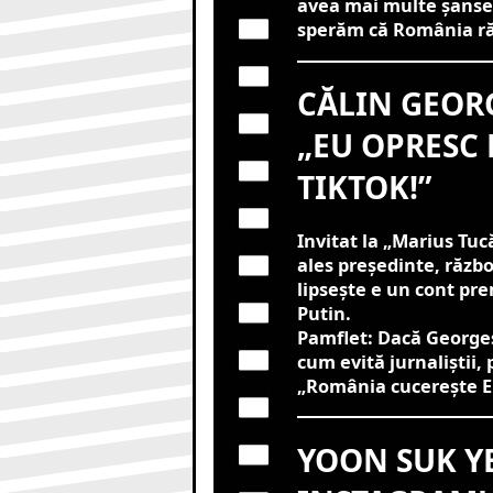
avea mai multe șanse d
sperăm că România ră
CĂLIN GEORG
„EU OPRESC 
TIKTOK!”
Invitat la „Marius Tu
ales președinte, război
lipsește e un cont pr
Putin.
Pamflet: Dacă Georgesc
cum evită jurnaliștii
„România cucerește E
YOON SUK Y