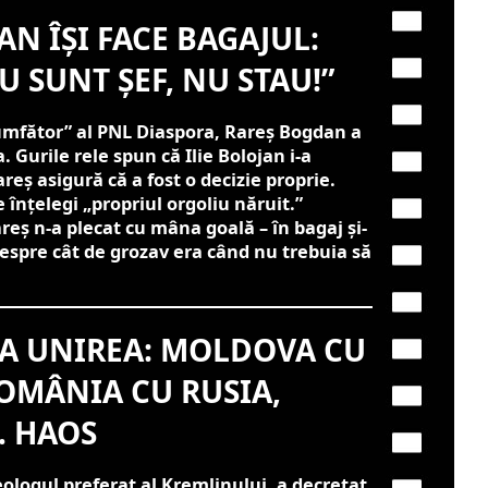
N ÎȘI FACE BAGAJUL:
U SUNT ȘEF, NU STAU!”
umfător” al PNL Diaspora, Rareș Bogdan a
. Gurile rele spun că Ilie Bolojan i-a
reș asigură că a fost o decizie proprie.
 înțelegi „propriul orgoliu năruit.”
reș n-a plecat cu mâna goală – în bagaj și-
 despre cât de grozav era când nu trebuia să
A UNIREA: MOLDOVA CU
OMÂNIA CU RUSIA,
… HAOS
ologul preferat al Kremlinului, a decretat