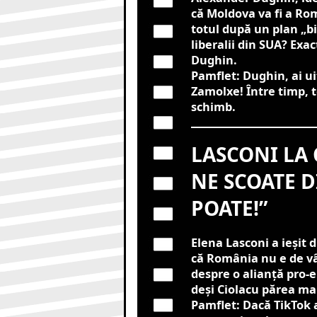
că Moldova va fi a Rom
totul după un plan „b
liberalii din SUA? Exa
Dughin.
Pamflet: Dughin, ai uit
Zamolxe! Între timp, 
schimb.
LASCONI LA 
NE SCOATE D
POATE!”
Elena Lasconi a ieșit 
că România nu e de vân
despre o alianță pro-
deși Ciolacu părea ma
Pamflet: Dacă TikTok a