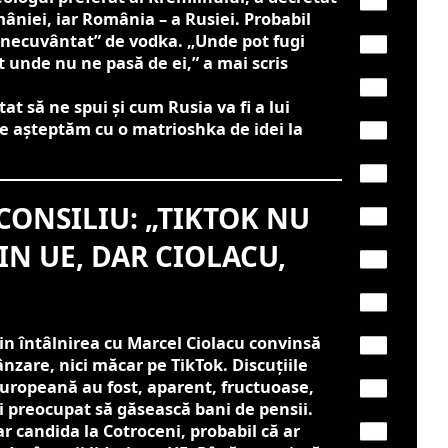
âniei, iar România – a Rusiei. Probabil
inecuvântat” de vodka. „Unde pot fugi
ct unde nu ne pasă de ei,” a mai scris
at să ne spui și cum Rusia va fi a lui
te așteptăm cu o matrioshka de idei la
CONSILIU: „TIKTOK NU
IN UE, DAR CIOLACU,
din întâlnirea cu Marcel Ciolacu convinsă
zare, nici măcar pe TikTok. Discuțiile
europeană au fost, aparent, fructuoase,
i preocupat să găsească bani de pensii.
r candida la Cotroceni, probabil că ar