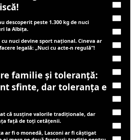
iscă!
 au descoperit peste 1.300 kg de nuci
i la Albița.
cu nuci devine sport național. Cineva ar
facere legală: „Nuci cu acte-n regulă”!
e familie și toleranță:
unt sfinte, dar toleranța e
at că susține valorile tradiționale, dar
a față de toți cetățenii.
 ar fi o monedă, Lasconi ar fi câștigat
le ei merg pe două fronturi: tradiție pentru