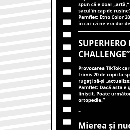
spun că e doar „artă,” 
sacul în cap de rușine
Pamflet: Etno Color 20
în caz că ne era dor d
SUPERHERO 
CHALLENGE”
Provocarea TikTok car
trimis 20 de copii la sp
rugați să-și „actualiz
Pamflet: Dacă asta e 
liniștit. Poate următo
ortopedie.”
–
Mierea și nuc