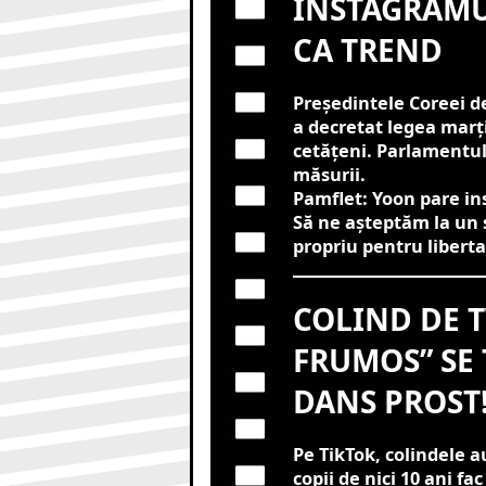
INSTAGRAMU
CA TREND
Președintele Coreei de
a decretat legea marț
cetățeni. Parlamentul 
măsurii.
Pamflet: Yoon pare ins
Să ne așteptăm la un s
propriu pentru libert
COLIND DE T
FRUMOS” SE
DANS PROST!
Pe TikTok, colindele 
copii de nici 10 ani fa