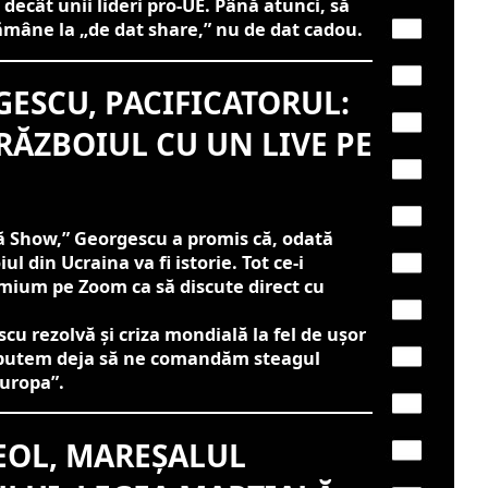
ecât unii lideri pro-UE. Până atunci, să
mâne la „de dat share,” nu de dat cadou.
ESCU, PACIFICATORUL:
RĂZBOIUL CU UN LIVE PE
că Show,” Georgescu a promis că, odată
ul din Ucraina va fi istorie. Tot ce-i
emium pe Zoom ca să discute direct cu
u rezolvă și criza mondială la fel de ușor
, putem deja să ne comandăm steagul
uropa”.
EOL, MAREȘALUL