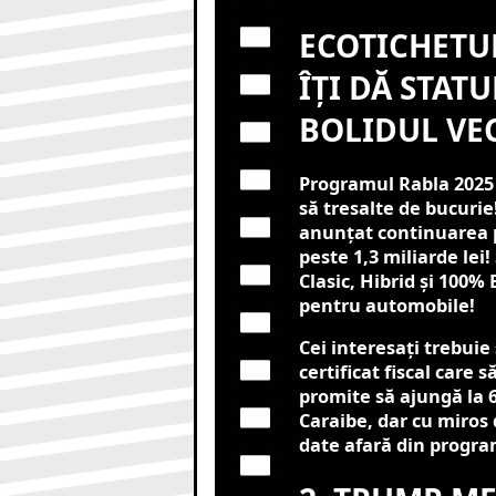
ECOTICHETUL
ÎȚI DĂ STATU
BOLIDUL VEC
Programul Rabla 2025 v
să tresalte de bucurie
anunțat continuarea p
peste 1,3 miliarde lei!
Clasic, Hibrid și 100%
pentru automobile!
Cei interesați trebuie 
certificat fiscal care s
promite să ajungă la 6
Caraibe, dar cu miros
date afară din program