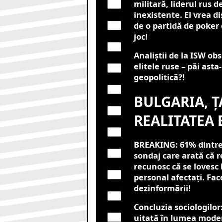
militară, liderul rus d
inexistente. El vrea d
de o partidă de poker
joc!
Analiștii de la ISW ob
elitele ruse – păi ast
geopolitică?!
BULGARIA, Ț
REALITATEA 
BREAKING: 61% dintre
sondaj care arată că r
recunosc că se lovesc 
personal afectați. Fa
dezinformării!
Concluzia sociologilor
uitată în lumea moder