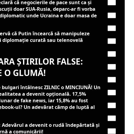
eclară că negocierile de pace sunt ca și
iscuții doar SUA-Rusia, deparc-ar fi vorba
 diplomatic unde Ucraina e doar masa de
servă că Putin încearcă să manipuleze
a-i diplomație curată sau telenovelă
ARA ȘTIRILOR FALSE:
E O GLUMĂ!
 bulgari întâlnesc ZILNIC o MINCIUNĂ! Un
ealitatea a devenit opțională. 17,5%
lunar de fake news, iar 15,8% au fost
cebook-ul? Un adevărat câmp de luptă al
: Adevărul a devenit o rudă îndepărtată și
nă a comunicării!