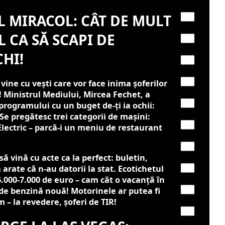
 MIRACOL: CÂT DE MULT
L CA SĂ SCAPI DE
HI!
ine cu vești care vor face inima șoferilor
! Ministrul Mediului, Mircea Fechet, a
rogramului cu un buget de-ți ia ochii:
 Se pregătesc trei categorii de mașini:
 Electric – parcă-i un meniu de restaurant
să vină cu acte ca la perfect: buletin,
ă arate că n-au datorii la stat. Ecotichetul
.000-7.000 de euro – cam cât o vacanță în
 de benzină nouă! Motorinele ar putea fi
 – la revedere, șoferi de TIR!