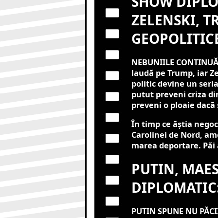
SHOW DIPLOM
ZELENSKI, T
GEOPOLITICE
NEBUNIILE CONTINUĂ! T
laudă pe Trump, iar Z
politic devine un seria
putut preveni criza din
preveni o ploaie dacă
În timp ce ăștia negoc
Carolinei de Nord, am
marea deportare. Păi a
PUTIN, MAE
DIPLOMATIC:
PUTIN SPUNE NU PĂCII!