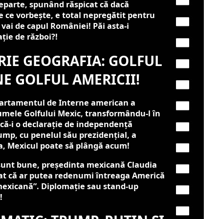
parte, spunând răspicat că dacă
 ce vorbește, e total nepregătit pentru
– vai de capul României! Păi asta-i
ție de război?!
RIE GEOGRAFIA: GOLFUL
E GOLFUL AMERICII!
rtamentul de Interne american a
mele Golfului Mexic, transformându-l în
ă-i o declarație de independență
ump, cu penelul său prezidențial, a
a, Mexicul poate să plângă acum!
sunt bune, președinta mexicană Claudia
at că ar putea redenumi întreaga Americă
mexicană”. Diplomație sau stand-up
!