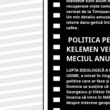
olandeze sunt acum ni
recupereze niște como
sarmat de la Timișoara
Un mic detaliu amuzant
istorie daco-getică în
cafea.
POLITICA PE
KELEMEN VE
MECIUL ANU
LUPTA IDEOLOGICĂ A 
UDMR, a intrat în rin
politice care ar face 
Domnia sa susține că 
Georgescu și Viktor Or
încerca să intre în NA
despre interese geopol