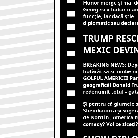
Hunor merge și mai de
Georgescu habar n-are
funcție, iar dacă știe 
diplomatic sau declara
TRUMP RESC
MEXIC DEVIN
BREAKING NEWS: Depa
hotărât să schimbe nu
GOLFUL AMERICII! Parc
geografică! Donald Tr
redenumit totul – gat
Și pentru că glumele 
Sheinbaum a și suger
de Nord în „America 
comedy? Voi ce ziceți?