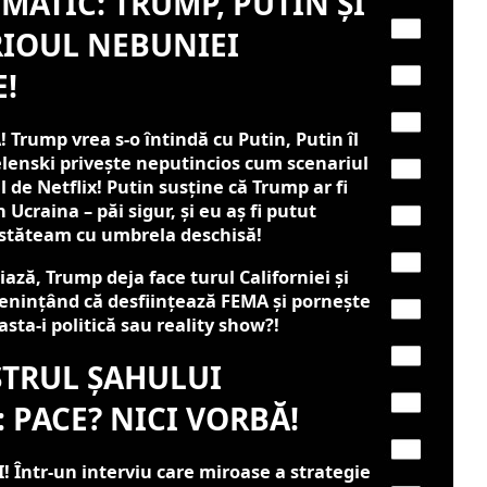
ATIC: TRUMP, PUTIN ȘI
RIOUL NEBUNIEI
!
rump vrea s-o întindă cu Putin, Putin îl
elenski privește neputincios cum scenariul
l de Netflix! Putin susține că Trump ar fi
 Ucraina – păi sigur, și eu aș fi putut
 stăteam cu umbrela deschisă!
iază, Trump deja face turul Californiei și
enințând că desființează FEMA și pornește
sta-i politică sau reality show?!
STRUL ȘAHULUI
 PACE? NICI VORBĂ!
 Într-un interviu care miroase a strategie