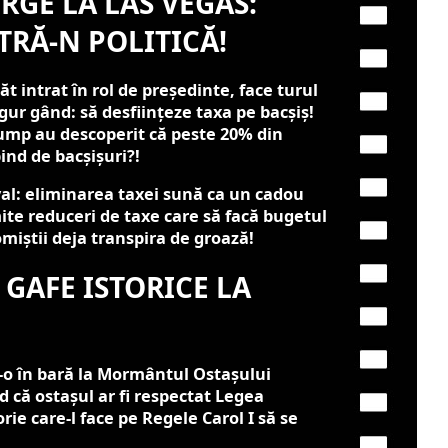
RGE LA LAS VEGAS:
TRĂ-N POLITICĂ!
 intrat în rol de președinte, face turul
ur gând: să desființeze taxa pe bacșiș!
Trump au descoperit că peste 20% din
ind de bacșișuri?!
val: eliminarea taxei sună ca un cadou
ite reduceri de taxe care să facă bugetul
miștii deja transpira de groază!
 GAFE ISTORICE LA
-o în bară la Mormântul Ostașului
 că ostașul ar fi respectat Legea
rie care-l face pe Regele Carol I să se