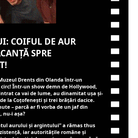
I: COIFUL DE AUR
ACANȚĂ SPRE
T!
Muzeul Drents din Olanda într-un
 circ! Într-un show demn de Hollywood,
intrat ca vai de lume, au dinamitat ușa și-
de la Coțofenești și trei brățări dacice.
ute – parcă ar fi vorba de un jaf din
, nu-i așa?
tul aurului și argintului” a rămas thus
zistență, iar autoritățile române și