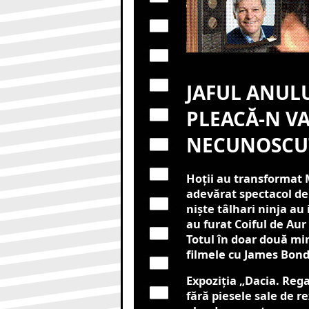
JAFUL ANULU
PLEACĂ-N V
NECUNOSCU
Hoții au transformat 
adevărat spectacol de
niște tâlhari ninja au 
au furat Coiful de Aur 
Totul în doar două min
filmele cu James Bond
Expoziția „Dacia. Rega
fără piesele sale de re