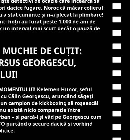
ște detectivi de ocazie care încearcă să
ri dacice fugare. Noroc că măcar colierul
 a stat cuminte și n-a plecat la plimbare!
: hoții au furat peste 1.000 de ani de
tr-un interval mai scurt decât o pauză de
 MUCHIE DE CUȚIT:
RSUS GEORGESCU,
LUI!
MOMENTULUI! Kelemen Hunor, șeful
g cu Călin Georgescu, aruncând săgeți
și un campion de kickboxing să roșească!
nu există nicio comparație între
ban – și parcă-l și văd pe Georgescu cum
TO purtând o secure dacică și vorbind
itice.