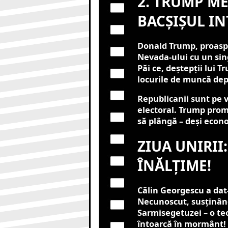
2. TRUMP ME
BACȘIȘUL IN
Donald Trump, proaspăt
Nevada-ului cu un sing
Păi ce, deștepții lui 
locurile de muncă dep
Republicanii sunt pe 
electoral. Trump prom
să plângă – deși econo
ZIUA UNIRII:
ÎNĂLȚIME!
Călin Georgescu a dat
Necunoscut, susținând
Sarmisegetuzei – o teo
întoarcă în mormânt!