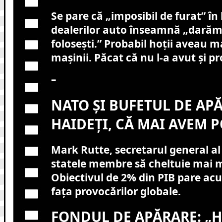
Se pare că „imposibil de furat” în
dealerilor auto înseamnă „darămi
folosești.” Probabil hoții aveau m
mașinii. Păcat că nu l-a avut și pr
–
NATO ȘI BUFETUL DE APĂ
HAIDEȚI, CĂ MAI AVEM P
Mark Rutte, secretarul general al
statele membre să cheltuie mai m
Obiectivul de 2% din PIB pare ac
fața provocărilor globale.
FONDUL DE APĂRARE: „H