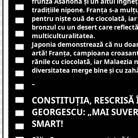
frunză Asanoha și un altul îngheța
tradițiile nipone. Franța s-a mulț
pentru niște ouă de ciocolată, iar
bronzul cu un desert care reflect
multiculturalitatea.
Japonia demonstrează că nu doar 
artă! Franța, campioana croasantel
rănile cu ciocolată, iar Malaezia
diversitatea merge bine și cu zah
–
CONSTITUȚIA, RESCRISĂ 
GEORGESCU: „MAI SUVER
SMART!