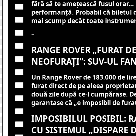
fără să te amețească fusul orar…
performanță. Probabil că biletul d
mai scump decât toate instrument
–
RANGE ROVER „FURAT D
NEOFURAȚI”: SUV-UL F
Un Range Rover de 183.000 de lire 
furat direct de pe aleea proprietar
două zile după ce-l cumpărase. De
garantase că „e imposibil de furat
IMPOSIBILUL POSIBIL: 
CU SISTEMUL „DISPARE 