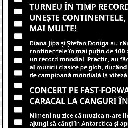
TURNEU ÎN TIMP RECORD
UNEȘTE CONTINENTELE, 
MAI MULTE!
Diana Jipa și Ștefan Doniga au câ
continentele în mai puțin de 100 d
un record mondial. Practic, au f
al muzicii clasice pe glob, ducân
de campioană mondială la viteză a
CONCERT PE FAST-FORWA
CARACAL LA CANGURI ÎN 
Nimeni nu zice că muzica n-are li
ajungi să cânți în Antarctica și ap