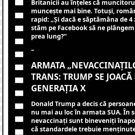
Britanicii au înțeles că muncitorul
muncește mai bine. Totuși, român
rapid: „Și dacă e săptămâna de 4 
stăm pe Facebook să ne plângem
prea lung?”
–
ARMATA „NEVACCINAȚILO
TRANS: TRUMP SE JOACĂ 
GENERAȚIA X
Donald Trump a decis că persoan
nu mai au loc în armata SUA. În s
nevaccinați sunt bineveniți înap
că standardele trebuie menținute