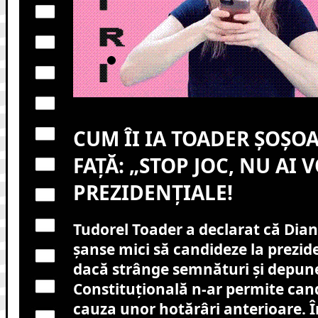
CUM ÎI IA TOADER ȘOȘO
FAȚĂ: „STOP JOC, NU AI V
PREZIDENȚIALE!
Tudorel Toader a declarat că Dia
șanse mici să candideze la prezide
dacă strânge semnături și depune
Constituțională n-ar permite can
cauza unor hotărâri anterioare. Î