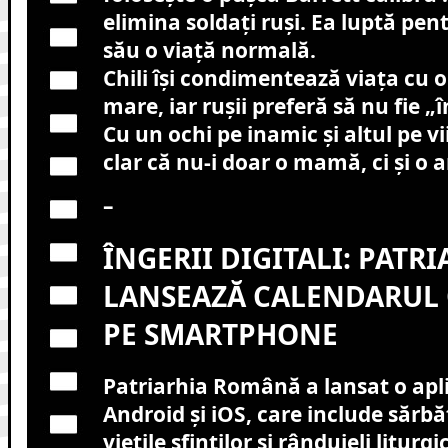
elimina soldați ruși. Ea luptă pentr
său o viață normală.
Chili își condimentează viața cu o
mare, iar rușii preferă să nu fie „î
Cu un ochi pe inamic și altul pe vii
clar că nu-i doar o mamă, ci și o 
–
ÎNGERII DIGITALI: PATR
LANSEAZĂ CALENDARUL
PE SMARTPHONE
Patriarhia Română a lansat o apl
Android și iOS, care include sărbăt
viețile sfinților și rânduieli liturgi