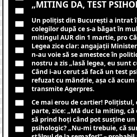
„MITING DA, TEST PSIHO
Un polițist din București a intrat 
colegilor după ce s-a băgat în mu
mitingul AUR din 1 martie, pro Că
Legea zice clar: angajații Ministe
n-au voie să se amestece în polit
nostru a zis „lasă legea, eu sunt c
Când i-au cerut să facă un test ps
refuzat cu mândrie, așa că acum 
transmite Agerpres.
Ce mai erou de cartier! Polițistul,
parte, zice: „Mă duc la miting, că
să prind hoți când pot susține un l
psihologic? „Nu-mi trebuie, că sun
stâlpul de la semafor!” – probabil