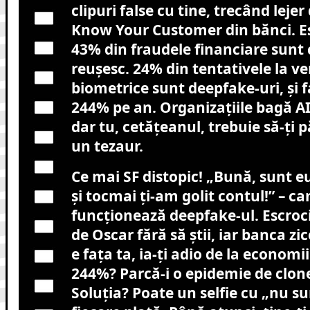
clipuri false cu tine, trecând lejer 
Know Your Customer din bănci. Es
43% din fraudele financiare sunt 
reușesc. 24% din tentativele la ver
biometrice sunt deepfake-uri, și f
244% pe an. Organizațiile bagă AI 
dar tu, cetățeanul, trebuie să-ți p
un tezaur.
Ce mai SF distopic! „Bună, sunt eu
și tocmai ți-am golit contul!” – c
funcționează deepfake-ul. Escroci
de Oscar fără să știi, iar banca z
e fața ta, ia-ți adio de la economii
244%? Parcă-i o epidemie de clone
Soluția? Poate un selfie cu „nu su