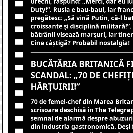
urechi, răspund: „Merci, dar eu lu
Duty!”. Rusia e bau-baul, iar franc
pregătesc: „Să vină Putin, că-l b
croissante și disciplină militară!”.
bătrânii visează marșuri, iar tineri
Cine câștigă? Probabil nostalgia!
BUCĂTĂRIA BRITANICĂ F
SCANDAL: „70 DE CHEFIȚ
HĂRȚUIRII!”
70 de femei-chef din Marea Brita
scrisoare deschisă în The Telegra
semnal de alarmă despre abuzuril
din industria gastronomică. Deși 