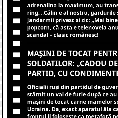
adrenalina la maximum, au trans
ring: „Călin e al nostru, gardurile 
Jandarmii privesc și zic: „Mai bin
popcorn, că asta e telenovela anul
scandal – clasic românesc!
MAȘINI DE TOCAT PENT
SOLDATILOR: „CADOU DE 
PARTID, CU CONDIMENTE
Oficialii ruși din partidul de gu
stârnit un val de furie după ce a
maşini de tocat carne mamelor sol
Ucraina. Da, exact aparatul ăla c
frontul îl foloseşte ca metaforă 