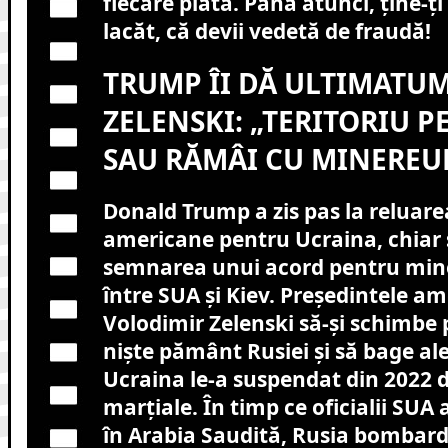
fiecare plată. Până atunci, ține-ți 
lacăt, că devii vedetă de fraudă!
TRUMP ÎI DĂ ULTIMATUM
ZELENSKI: „TERITORIU P
SAU RĂMÂI CU MINEREUR
Donald Trump a zis pas la reluare
americane pentru Ucraina, chiar 
semnarea unui acord pentru mine
între SUA și Kiev. Președintele a
Volodimir Zelenski să-și schimbe 
niște pământ Rusiei și să bage ale
Ucraina le-a suspendat din 2022 d
marțiale. În timp ce oficialii SUA 
în Arabia Saudită, Rusia bombard