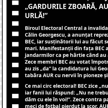
„GARDURILE ZBOARĂ, AUR
URLĂ!”
Biroul Electoral Central a invalid
Călin Georgescu, a anunțat repr
BEC, iar susținătorii lui au făcut s
mari. Manifestanții din fața BEC 
jandarmilor ca pe hârtie când au 
Zece membri BEC au votat împotr
au zis „da” la candidatura lui Ge
tabăra AUR cu nervii în pioneze și 
Ce mai circ electoral! BEC zice „n
iar fanii lui răspund: „Nu ne trebu
dăm cu ele în voi!”. Zece contra p
meci de fotbal pierdut la scor. AUR