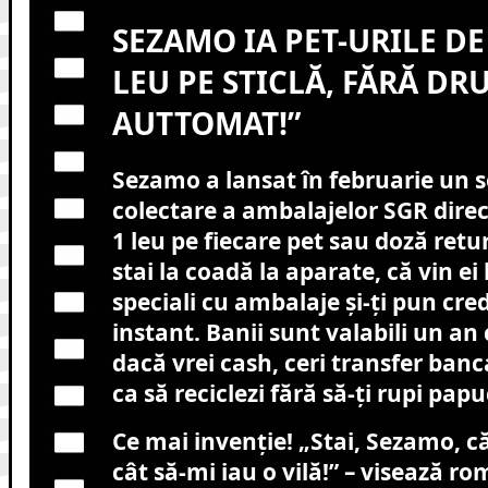
SEZAMO IA PET-URILE DE 
LEU PE STICLĂ, FĂRĂ DR
AUTTOMAT!”
Sezamo a lansat în februarie un s
colectare a ambalajelor SGR dire
1 leu pe fiecare pet sau doză ret
stai la coadă la aparate, că vin ei 
speciali cu ambalaje și-ți pun cred
instant. Banii sunt valabili un an
dacă vrei cash, ceri transfer banc
ca să reciclezi fără să-ți rupi papuc
Ce mai invenție! „Stai, Sezamo, că
cât să-mi iau o vilă!” – visează r