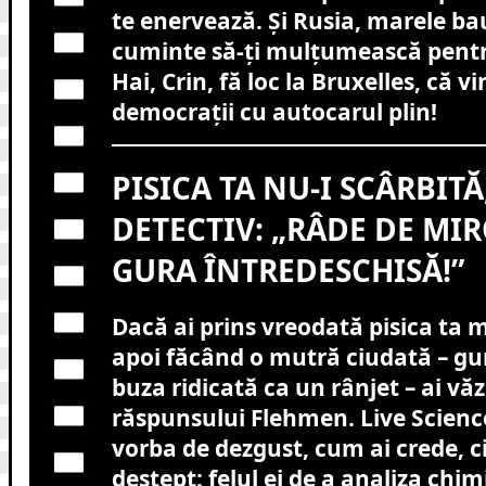
te enervează. Și Rusia, marele b
cuminte să-ți mulțumească pentr
Hai, Crin, fă loc la Bruxelles, că vi
democrații cu autocarul plin!
PISICA TA NU-I SCÂRBITĂ,
DETECTIV: „RÂDE DE MI
GURA ÎNTREDESCHISĂ!”
Dacă ai prins vreodată pisica ta m
apoi făcând o mutră ciudată – gu
buza ridicată ca un rânjet – ai vă
răspunsului Flehmen. Live Science
vorba de dezgust, cum ai crede, c
deștept: felul ei de a analiza chim