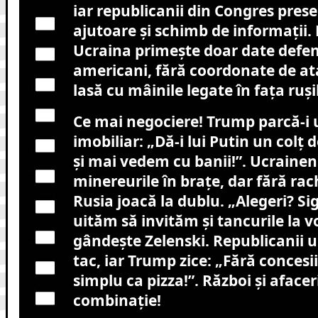
iar republicanii din Congres pres
ajutoare și schimb de informații
Ucraina primește doar date defen
americani, fără coordonate de at
lasă cu mâinile legate în fața rușil
Ce mai negociere! Trump parcă-i
imobiliar: „Dă-i lui Putin un colț d
și mai vedem cu banii!”. Ucrainen
minereurile în brațe, dar fără rac
Rusia joacă la dublu. „Alegeri? Si
uităm să invităm și tancurile la vo
gândește Zelenski. Republicanii u
tac, iar Trump zice: „Fără concesii
simplu ca pizza!”. Război și afacer
combinație!