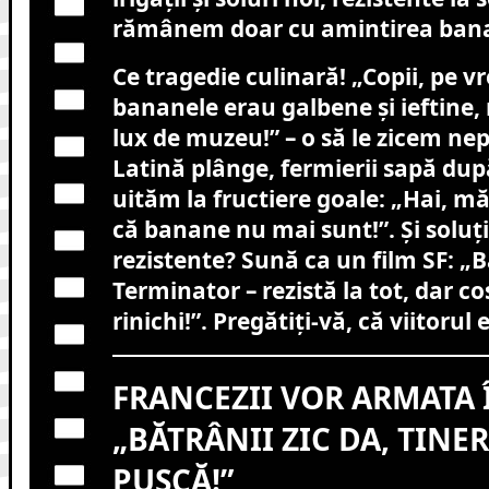
rămânem doar cu amintirea bana
Ce tragedie culinară! „Copii, pe 
bananele erau galbene și ieftine
lux de muzeu!” – o să le zicem nep
Latină plânge, fermierii sapă după
uităm la fructiere goale: „Hai, m
că banane nu mai sunt!”. Și soluți
rezistente? Sună ca un film SF: 
Terminator – rezistă la tot, dar co
rinichi!”. Pregătiți-vă, că viitorul e
FRANCEZII VOR ARMATA 
„BĂTRÂNII ZIC DA, TINER
PUȘCĂ!”