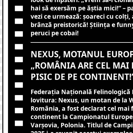
hai să exersăm pe ăștia mici!” – pa
vezi ce urmează: șoareci cu colți
brânză preistorică! Știința e fun
peruci pe cobai!
NEXUS, MOTANUL EUROP
„ROMÂNIA ARE CEL MAI
PISIC DE PE CONTINENT!
Federația Națională Felinologic
lovitura: Nexus, un motan de la W
România, a fost declarat cel mai 
continent la Campionatul Europea
Varșovia, Polonia. Titlul de Cam