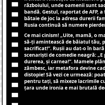
războiului, unde oamenii sunt sacr
bandă. Gestul, raportat de AFP, a 
bătaie de joc la adresa durerii fami
Rusia continuă să numere pierder
Ce mai cinism! „Uite, mamă, o ma
să-ți amintească de băiatul tău, 
sacrificat!”. Rușii au dat-o în bară 
scenariști de comedie neagră: „E p
durerea, și carnea!”. Mamele plâng
zâmbesc, iar metafora devine cad
distopie! Să vezi ce urmează: poa
pentru tați, să mixeze lacrimile c
țara unde ironia e mai brutală de