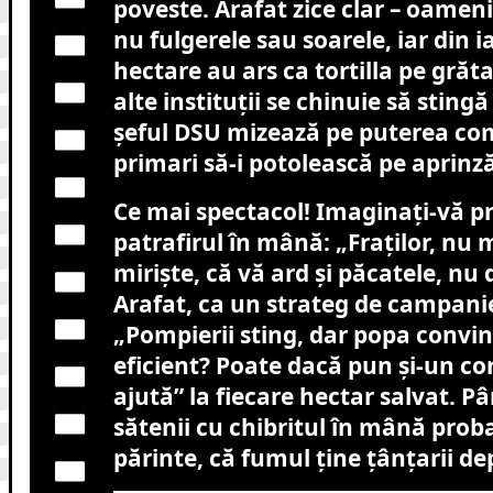
poveste. Arafat zice clar – oameni
nu fulgerele sau soarele, iar din 
hectare au ars ca tortilla pe grăta
alte instituții se chinuie să stingă 
șeful DSU mizează pe puterea com
primari să-i potolească pe aprinză
Ce mai spectacol! Imaginați-vă p
patrafirul în mână: „Fraților, nu m
miriște, că vă ard și păcatele, nu 
Arafat, ca un strateg de campanie
„Pompierii sting, dar popa conving
eficient? Poate dacă pun și-un c
ajută” la fiecare hectar salvat. P
sătenii cu chibritul în mână proba
părinte, că fumul ține țânțarii de