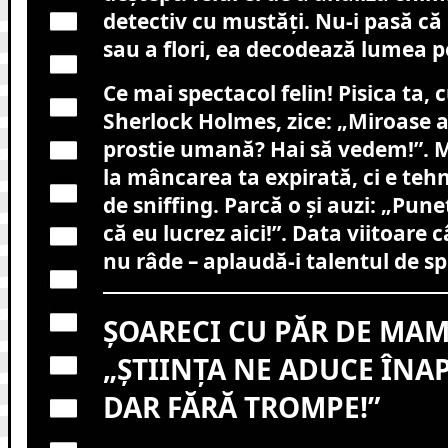
detectiv cu mustăți. Nu-i pasă că
sau a flori, ea decodează lumea p
Ce mai spectacol felin! Pisica ta, 
Sherlock Holmes, zice: „Miroase a
prostie umană? Hai să vedem!”. M
la mâncarea ta expirată, ci e teh
de sniffing. Parcă o și auzi: „Pun
că eu lucrez aici!”. Data viitoare 
nu râde – aplaudă-i talentul de sp
ȘOARECI CU PĂR DE MAM
„ȘTIINȚA NE ADUCE ÎNA
DAR FĂRĂ TROMPE!”