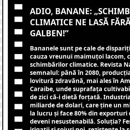
ADIO, BANANE: „SCHIMB
CLIMATICE NE LASĂ FĂR
GALBEN!”
Bananele sunt pe cale de dispariți
cauza vreunui maimuțoi lacom, ci
schimbărilor climatice. Revista N
semnalul: până în 2080, producția
lovitură zdravănă, mai ales în Am
Caraibe, unde suprafața cultivabi
de zici că-i dietă forțată. Industri
miliarde de dolari, care ține un 
la lucru și face 80% din exporturi
deveni nesustenabilă. Soluția? Fe
irigații și soiuri noi, rezistente la