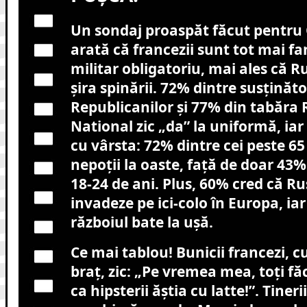
Un sondaj proaspăt făcut pentru
arată că francezii sunt tot mai fan
militar obligatoriu, mai ales că Ru
șira spinării. 72% dintre susținăto
Republicanilor și 77% din tabăr
National zic „da” la uniformă, iar
cu vârsta: 72% dintre cei peste 65
nepoții la oaste, față de doar 43% 
18-24 de ani. Plus, 60% cred că Ru
invadeze pe ici-colo în Europa, ia
războiul bate la ușă.
Ce mai tablou! Bunicii francezi, 
braț, zic: „Pe vremea mea, toți 
ca hipsterii ăștia cu latte!”. Tineri