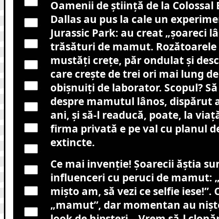
Oamenii de știință de la Colossal 
Dallas au pus la cale un experim
Jurassic Park: au creat „șoareci l
trăsături de mamut. Rozătoarele
mustăți crețe, păr ondulat și desc
care crește de trei ori mai lung de
obișnuiți de laborator. Scopul? S
despre mamutul lânos, dispărut 
ani, și să-l readucă, poate, la via
firma privată e pe val cu planul de
extincte.
Ce mai invenție! Șoarecii ăștia su
influenceri cu peruci de mamut: „
mișto am, să vezi ce selfie iese!”. 
„mamut”, dar momentan au niște
look de hipsteri. „Vrem să-l clon