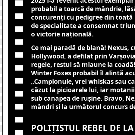
2025 i-a revenit acestui exemplar 
probabil a toarcă de mândrie, lă
concurenți cu pedigree din toată 
de specialitate a consemnat trium
o victorie națională.
Ce mai paradă de blană! Nexus, cu
Hollywood, a defilat prin Varșovia 
regele, restul să miaune la coadă!
Winter Foxes probabil îl alintă a
„Campionule, vrei whiskas sau ca
căzut la picioarele lui, iar motanii
sub canapea de rușine. Bravo, Ne
mândri și la următorul concurs de
POLIȚISTUL REBEL DE LA