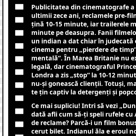
Publicitatea din cinematografe a 
ultimii zece ani, reclamele pre-fi
țină 10-15 minute, iar trailerele 
minute pe deasupra. Fanii filmelor
un indian a dat chiar în judecată 
cinema pentru „pierdere de timp”
mentală”. În Marea Britanie nu ex
legală, dar cinematograful Prince
Londra a zis „stop” la 10-12 minu
nu-și gonească clienții. Totuși, ma
te țin captiv la detergenți și pop
Ce mai supliciu! Intri să vezi „Du
dată afli cum să-ți speli rufele cu
de reclame? Parcă-i un film bonus
cerut bilet. Indianul ăla e eroul n