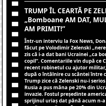
TRUMP ÎL CEARTĂ PE ZEL
„Bomboane AM DAT, MU
AM PRIMIT!”
Într-un interviu la Fox News, Don
făcut pe Volodimir Zelenski „nere
zis că i-a dat bani Ucrainei „ca 
copil”. Comentariile vin după ce C
recent robinetul cu ajutor militar,
după o întâlnire cu scântei între ce
Trump zice că Zelenski nu-i serios
Rusia a pus mâna pe 20% din Ucrai
invazie. Fostul președinte americ
sprijinul uriaș dat până acum n-a