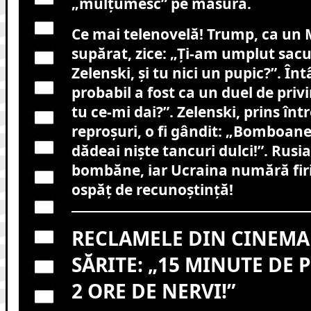
„mulțumesc” pe măsură.
Ce mai telenovelă! Trump, ca un 
supărat, zice: „Ți-am umplut sacul
Zelenski, și tu nici un pupic?”. Înt
probabil a fost ca un duel de privi
tu ce-mi dai?”. Zelenski, prins înt
reproșuri, o fi gândit: „Bomboan
dădeai niște tancuri dulci!”. Rusi
bombăne, iar Ucraina numără firi
ospăț de recunoștință!
RECLAMELE DIN CINEMA 
SĂRITE: „15 MINUTE DE 
2 ORE DE NERVI!”