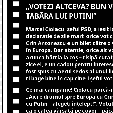
„VOTEZI ALTCEVA? BUN V
TABĂRA LUI PUTIN!”
Marcel Ciolacu, șeful PSD, a ieșit
declarație de zile mari: orice vot
Crin Antonescu e un bilet către o
în Europa. Dar atenție, orice alt v
arunca hârtia la coș – risipă cura
zice el, e un cadou pentru interese
fost spus cu aerul serios al unui l
ți bage bine în cap cine-i șeful votu
Ce mai campanie! Ciolacu parcă-i 
„Aici e drumul spre Europa cu Crin
cu Putin – alegeți înțelept!”. Votul
ca o cafea vărsată pe covor – păca