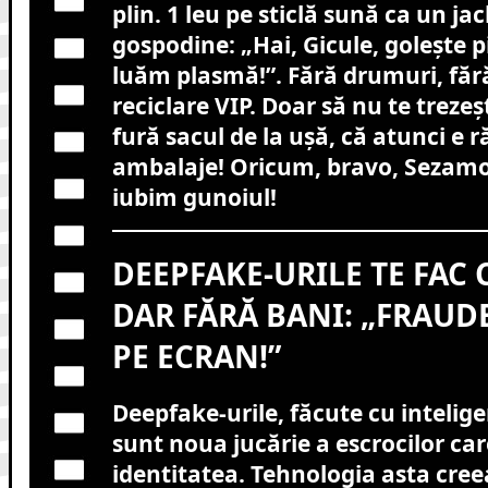
plin. 1 leu pe sticlă sună ca un j
gospodine: „Hai, Gicule, golește p
luăm plasmă!”. Fără drumuri, fără
reciclare VIP. Doar să nu te trezeșt
fură sacul de la ușă, că atunci e r
ambalaje! Oricum, bravo, Sezamo,
iubim gunoiul!
DEEPFAKE-URILE TE FAC 
DAR FĂRĂ BANI: „FRAUDE
PE ECRAN!”
Deepfake-urile, făcute cu inteligen
sunt noua jucărie a escrocilor car
identitatea. Tehnologia asta cree