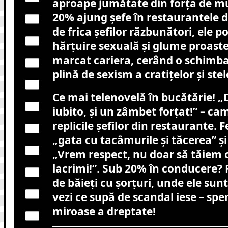
aproape jumătate din forța de m
20% ajung șefe în restaurantele 
de frica șefilor răzbunători, ele 
hărțuire sexuală și glume proaste
marcat cariera, cerând o schimb
plină de sexism a cratițelor și ste
Ce mai telenovelă în bucătărie! „
iubito, și un zâmbet forțat!” – ca
replicile șefilor din restaurante. 
„gata cu tacâmurile și tăcerea” 
„Vrem respect, nu doar să tăiem 
lacrimi!”. Sub 20% în conducere? 
de băieți cu șorțuri, unde ele sun
vezi ce supă de scandal iese – s
miroase a dreptate!