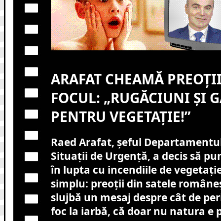
ARAFAT CHEAMĂ PREOȚII
FOCUL: „RUGĂCIUNI ȘI G
PENTRU VEGETAȚIE!”
Raed Arafat, șeful Departamentu
Situații de Urgență, a decis să pu
în lupta cu incendiile de vegetație
simplu: preoții din satele româneș
slujbă un mesaj despre cât de peri
foc la iarbă, că doar nu natura e