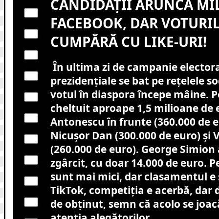
CANDIDAȚII ARUNCĂ MI
FACEBOOK, DAR VOTURIL
CUMPĂRĂ CU LIKE-URI!
În ultima zi de campanie electoral
prezidențiale se bat pe rețelele so
votul în diaspora începe mâine. P
cheltuit aproape 1,5 milioane de 
Antonescu în frunte (360.000 de 
Nicușor Dan (300.000 de euro) și 
(260.000 de euro). George Simion 
zgârcit, cu doar 14.000 de euro. 
sunt mai mici, dar clasamentul e 
TikTok, competiția e acerbă, dar 
de obținut, semn că acolo se joac
atenția alegătorilor.