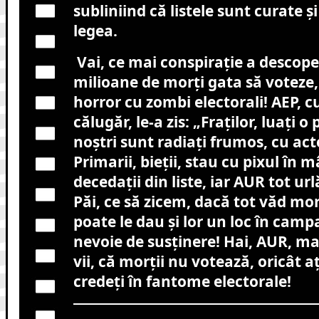
subliniind că listele sunt curate 
legea.
Vai, ce mai conspirație a descope
milioane de morți gata să voteze,
horror cu zombi electorali! AEP, 
călugăr, le-a zis: „Fraților, luați o
noștri sunt radiați frumos, cu act
Primarii, bieții, stau cu pixul în 
decedații din liste, iar AUR tot url
Păi, ce să zicem, dacă tot văd mor
poate le dau și lor un loc în camp
nevoie de susținere! Hai, AUR, m
vii, că morții nu votează, oricât aț
credeți în fantome electorale!