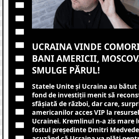
UCRAINA VINDE COMORI
BANI AMERICII, MOSCOVA
SMULGE PĂRUL!
Statele Unite și Ucraina au bătu
fond de investiții menit să recons
sfâșiată de război, dar care, surpr
americanilor acces VIP la resurse
Ucrainei. Kremlinul n-a zis mare lu
fostul președinte Dmitri Medvedev
acuzând că Ucraina va plăti pent