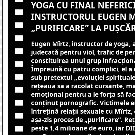
YOGA CU FINAL NEFERICI
INSTRUCTORUL EUGEN MÎ
„PURIFICARE” LA PUȘCĂR
Eugen Mîrtz, instructor de yoga, a
judecată pentru viol, trafic de pe
constituirea unui grup infracțion
Împreună cu patru complici, el a
sub pretextul „evoluției spirituale
rețeaua sa a racolat cursante, m
emoțional pentru a le forța să fa
conținut pornografic. Victimele e
întrețină relații sexuale cu Mîrtz,
așa-zis proces de „purificare”. Re
peste 1,4 milioane de euro, iar DI