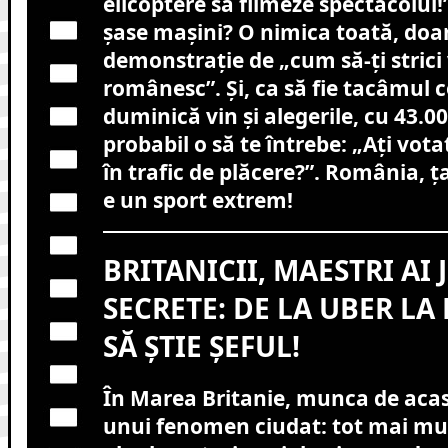
elicoptere să filmeze spectacolul!
șase mașini? O nimica toată, doa
demonstrație de „cum să-ți strici 
românesc”. Și, ca să fie tacâmul 
duminică vin și alegerile, cu 43.00
probabil o să te întrebe: „Ați vota
în trafic de plăcere?”. România, 
e un sport extrem!
BRITANICII, MAESTRI AI
SECRETE: DE LA UBER LA
SĂ ȘTIE ȘEFUL!
În Marea Britanie, munca de acas
unui fenomen ciudat: tot mai mul