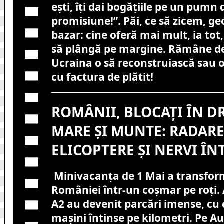
ești, îți dai bogățiile pe un pumn d
promisiune!”. Păi, ce să zicem, ge
bazar: cine oferă mai mult, ia tot
să plângă pe margine. Rămâne d
Ucraina o să reconstruiască sau 
cu factura de plătit!
ROMÂNII, BLOCAȚI ÎN D
MARE ȘI MUNTE: RADARE
ELICOPTERE ȘI NERVI ÎNT
Minivacanța de 1 Mai a transfor
României într-un coșmar pe roți. 
A2 au devenit parcări imense, cu
mașini întinse pe kilometri. Pe A