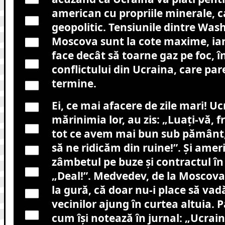
american cu propriile minerale, ca
geopolitic. Tensiunile dintre Was
Moscova sunt la cote maxime, iar
face decât să toarne gaz pe foc, î
conflictului din Ucraina, care par
termine.
Ei, ce mai afacere de zile mari! Ucr
mărinimia lor, au zis: „Luați-vă, f
tot ce avem mai bun sub pământ,
să ne ridicăm din ruine!”. Și ameri
zâmbetul pe buze și contractul în
„Deal!”. Medvedev, de la Moscova
la gură, că doar nu-i place să va
vecinilor ajung în curtea altuia. 
cum își notează în jurnal: „Ucrain