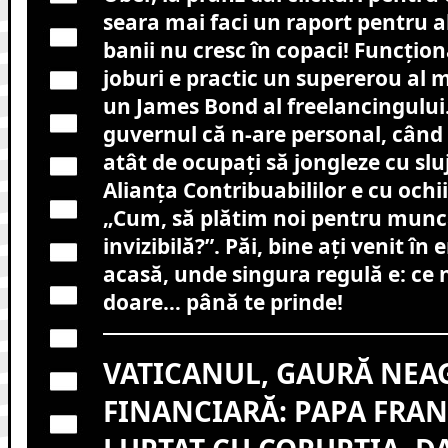
seara mai faci un raport pentru al
banii nu cresc în copaci! Funcțion
joburi e practic un supererou al m
un James Bond al freelancingului.
guvernul că n-are personal, când
atât de ocupați să jongleze cu slu
Alianța Contribuabililor e cu ochii
„Cum, să plătim noi pentru munc
invizibilă?”. Păi, bine ați venit în
acasă, unde singura regulă e: ce n
doare… până te prinde!
VATICANUL, GAURĂ NEA
FINANCIARĂ: PAPA FRAN