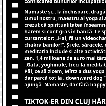
confiscarea bunurilor inculpaților
Namaste și… la închisoare, dragă
Omul nostru, maestru al yoga și al
crezut că spiritualitatea înseamnă
harem și cont gras în bancă. Le 
cursantelor: „Hai, fă un videocha
chakra banilor!”. Și ele, săracele,
meditația include și alte activită
zen. 1,4 milioane de euro mai târz
„Gata, yoghinule, treci la meditați
Păi, ce să zicem, Mîrtz a dus yoga 
dar parcă tot la „downward dog” 
ajungă. Namaste, dar fără happy
TIKTOK-ER DIN CLUJ HĂR