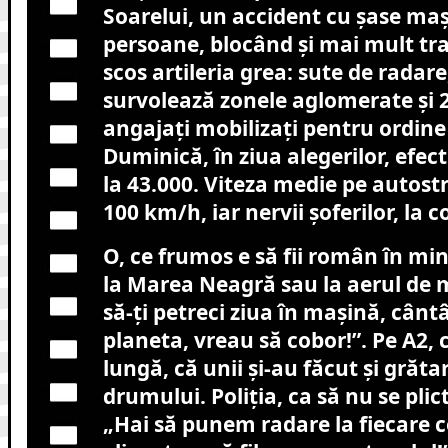
Soarelui, un accident cu șase maș
persoane, blocând și mai mult traf
scos artileria grea: sute de radare
survolează zonele aglomerate și 
angajați mobilizați pentru ordine
Duminică, în ziua alegerilor, efect
la 43.000. Viteza medie pe autostr
100 km/h, iar nervii șoferilor, la
O, ce frumos e să fii român în min
la Marea Neagră sau la aerul de 
să-ți petreci ziua în mașină, cânt
planeta, vreau să cobor!”. Pe A2, 
lungă, că unii și-au făcut și grăt
drumului. Poliția, ca să nu se plict
„Hai să punem radare la fiecare c