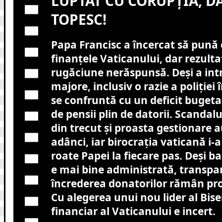
LUPTAT CU CORUPȚIA, DA
TOPESC!
Papa Francisc a încercat să pună 
finanțele Vaticanului, dar rezulta
rugăciune nerăspunsă. Deși a in
majore, inclusiv o razie a poliției 
se confruntă cu un deficit bugetar
de pensii plin de datorii. Scandalu
din trecut și proasta gestionare 
adânci, iar birocrația vaticană i-a
roate Papei la fiecare pas. Deși b
e mai bine administrată, transpar
încrederea donatorilor rămân pr
Cu alegerea unui nou lider al Biseri
financiar al Vaticanului e incert.