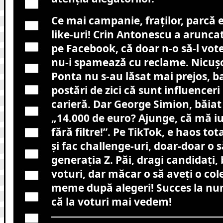
Ce mai campanie, fraților, parcă e
like-uri! Crin Antonescu a arunca
pe Facebook, că doar n-o să-l vo
nu-i spamează cu reclame. Nicușo
Ponta nu s-au lăsat mai prejos, b
postări de zici că sunt influenceri
carieră. Dar George Simion, băiat
„14.000 de euro? Ajunge, că mă iu
fără filtre!”. Pe TikTok, e haos tot
și fac challenge-uri, doar-doar o s
generația Z. Păi, dragi candidați,
voturi, dar măcar o să aveți o col
meme după alegeri! Succes la num
că la voturi mai vedem!