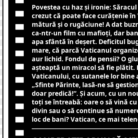
Povestea cu haz și ironie: Săracul
crezut că poate face curățenie în
mătură și o rugăciune! A dat buzna
ca-ntr-un film cu mafioți, dar bani
apa sfântă în deșert. Deficitul bu
mare, că parcă Vaticanul organiz
aur lichid. Fondul de pensii? O g
așteaptă un miracol să fie plătit. 
Vaticanului, cu sutanele lor bine 
„Sfinte Părinte, lasă-ne să gestio
doar predică!”. Și acum, cu un no
toți se întreabă: oare o să vină c
divin sau o să continue să numer
loc de bani? Vatican, ce mai telen