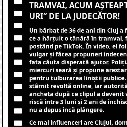
TRAMVAI, ACUM AȘTEAPT
URI” DE LA JUDECĂTOR!
Un bărbat de 36 de ani din Cluj a 
ce a hărțuit o tânără în tramvai, 
postând pe TikTok. În video, el fo
vulgar și făcea propuneri indecen
fata căuta disperată ajutor. Poliți
miercuri seară și propune aresta
pentru tulburarea liniștii publice.
stârnit revoltă online, iar autori
ancheta după ce clipul a devenit v
riscă între 3 luni și 2 ani de închi
nu a depus încă plângere.
Ce mai influenceri are Clujul, do