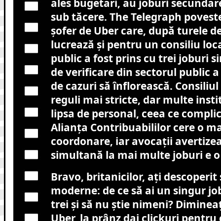
ales bugetari, au joburi secundare
sub tăcere. The Telegraph povest
șofer de Uber care, după turele d
lucrează și pentru un consiliu loc
public a fost prins cu trei joburi s
de verificare din sectorul public a
de cazuri să înflorească. Consili
reguli mai stricte, dar multe insti
lipsa de personal, ceea ce compli
Alianța Contribuabililor cere o m
coordonare, iar avocații avertiz
simultană la mai multe joburi e o
Bravo, britanicilor, ați descoperit 
moderne: de ce să ai un singur jo
trei și să nu știe nimeni? Dimineaț
Uber, la prânz dai clickuri pentru c