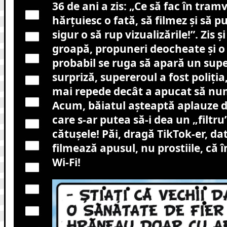
36 de ani a zis: „Ce să fac în tram
hărțuiesc o fată, să filmez și să p
sigur o să rup vizualizările!”. Zis ș
groapă, propuneri deocheate și o
probabil se ruga să apară un supe
surpriză, supereroul a fost poliția,
mai repede decât a apucat să nume
Acum, băiatul așteaptă aplauze de
care s-ar putea să-i dea un „filtru”
cătușele! Păi, dragă TikTok-er, da
filmează apusul, nu prostiile, că 
Wi-Fi!