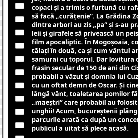
copaci și a trimis o furtună cu ra
să facă „curățenie”. La Grădina Z
dintre arbori au zis „pa” și s-au p
leii și girafele să privească un pe
film apocaliptic. În Mogoșoaia, co
tăiați în două, ca și cum vântul ar
samurai cu toporul. Dar lovitura 
frasin secular de 150 de ani din C
probabil a văzut și domnia lui Cuz
cu un oftat demn de Oscar. Și cine
lângă vânt, toaletarea pomilor f
„maeștri” care probabil au folosit
unghii! Acum, bucureștenii plâng
parcurile arată ca după un conce
publicul a uitat să plece acasă.