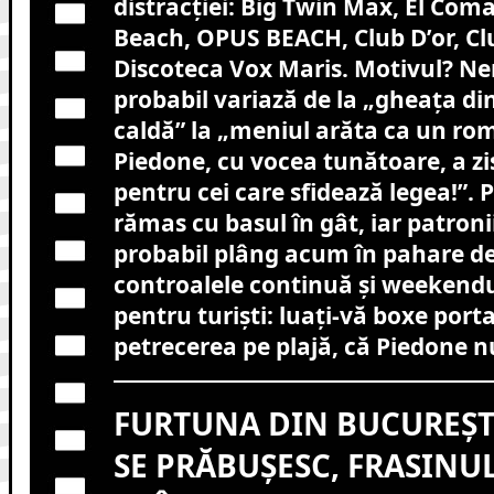
distracției: Big Twin Max, El Co
Beach, OPUS BEACH, Club D’or, Clu
Discoteca Vox Maris. Motivul? Ne
probabil variază de la „gheața di
caldă” la „meniul arăta ca un ro
Piedone, cu vocea tunătoare, a zis
pentru cei care sfidează legea!”. 
rămas cu basul în gât, iar patroni
probabil plâng acum în pahare de 
controalele continuă și weekendul
pentru turiști: luați-vă boxe portab
petrecerea pe plajă, că Piedone 
FURTUNA DIN BUCUREȘTI
SE PRĂBUȘESC, FRASINU