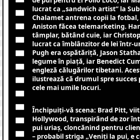
lucrat ca „sandwich artist” la S
Chalamet antrena copii la fotbal, 
Aniston făcea telemarketing. Harr
tâmplar, bătând cuie, iar Christ
lucrat ca îmblânzitor de lei într-u
Pugh era ospătăriță, Jason Stat
legume în piață, iar Benedict C
engleză călugărilor tibetani. Aces
ilustrează că drumul spre succes 
cele mai umile locuri.
Închipuiți-vă scena: Brad Pitt, vii
Hollywood, transpirând de zor în
pui uriaș, cloncănind pentru clienț
– probabil striga „Veniți la pui, e