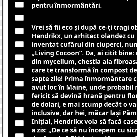
pentru înmormântări.
Vrei să fii eco și după ce-ți tragi
Hendrikx, un arhitect olandez cu i
inventat cufărul din ciuperci, n
„Living Cocoon”. Da, ai citit bine:
din mycelium, chestia aia fibroasă
care te transformă în compost de 
șapte zile! Prima înmormântare c
avut loc în Maine, unde probabil 
fericit să devină hrană pentru flor
de dolari, e mai scump decât o vac
inclusive, dar hei, măcar lași Pă
Inițial, Hendrikx voia să facă case
a zis: „De ce să nu începem cu sicr