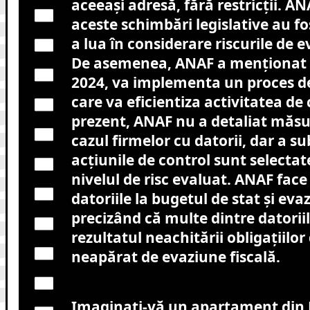
aceeași adresă, fără restricții. A
aceste schimbări legislative au f
a lua în considerare riscurile de e
De asemenea, ANAF a menționat 
2024, va implementa un proces de
care va eficientiza activitatea de c
prezent, ANAF nu a detaliat măsur
cazul firmelor cu datorii, dar a su
acțiunile de control sunt selectat
nivelul de risc evaluat. ANAF face 
datoriile la bugetul de stat și eva
precizând că multe dintre datorii
rezultatul neachitării obligațiilor
neapărat de evaziune fiscală.
Imaginați-vă un apartament din 