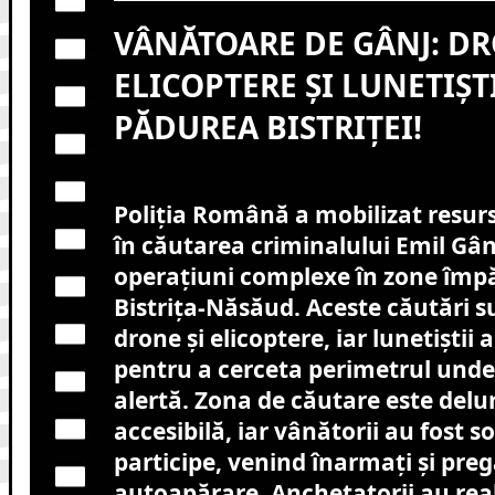
VÂNĂTOARE DE GÂNJ: DR
ELICOPTERE ȘI LUNETIȘT
PĂDUREA BISTRIȚEI!
Poliția Română a mobilizat resur
în căutarea criminalului Emil Gâ
operațiuni complexe în zone împă
Bistrița-Năsăud. Aceste căutări su
drone și elicoptere, iar lunetiștii 
pentru a cerceta perimetrul unde 
alertă. Zona de căutare este delu
accesibilă, iar vânătorii au fost so
participe, venind înarmați și preg
autoapărare. Anchetatorii au real