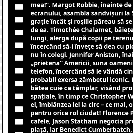
mea!”. Margot Robbie, înainte de 
ecranului, asambla sandvișuri la
grație încât și roșiile păreau să 
de ea. Timothée Chalamet, băiețe
lungi, alerga după copii pe terenu
încercând să-i învețe să dea cu pi
nu în colegi. Jennifer Aniston, înai
„prietena” Americii, suna oameni 
telefon, încercând să le vândă cine
probabil exersa zâmbetul iconic. 
bătea cuie ca tâmplar, visând pro
spațiale, în timp ce Christopher W
el, îmblânzea lei la circ – ce mai,
pentru orice rol ciudat! Florence
cafele, Jason Statham negocia pre
piață, iar Benedict Cumberbatch, 