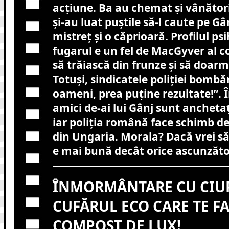
acțiune. Ba au chemat și vânători
și-au luat puștile să-l caute pe Gâ
mistreț și o căprioară. Profilul psi
fugarul e un fel de MacGyver al c
să trăiască din frunze și să doarm
Totuși, sindicatele poliției bombă
oameni, prea puține rezultate!”. Î
amici de-ai lui Gânj sunt anchetați 
iar poliția română face schimb de
din Ungaria. Morala? Dacă vrei să
e mai bună decât orice ascunzăto
ÎNMORMÂNTARE CU CIUP
CUFĂRUL ECO CARE TE F
COMPOST DE LUX!