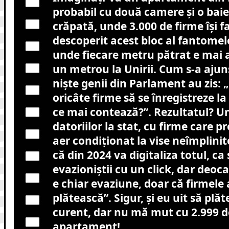
probabil cu două camere și o baie
crăpată, unde 3.000 de firme își f
descoperit acest bloc al fantomelo
unde fiecare metru pătrat e mai
un metrou la Unirii. Cum s-a ajuns
niște genii din Parlament au zis: 
oricâte firme să se înregistreze la
ce mai contează?”. Rezultatul? Un 
datoriilor la stat, cu firme care p
aer condiționat la vise neîmplini
că din 2024 va digitaliza totul, ca
evazioniștii cu un click, dar deo
e chiar evaziune, doar că firmele 
plătească”. Sigur, și eu uit să plăt
curent, dar nu mă mut cu 2.999 de
apartament!