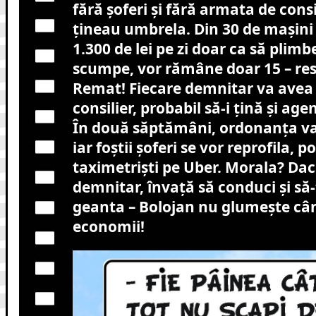
fără șoferi și fără armata de consil
țineau umbrela. Din 30 de mașini
1.300 de lei pe zi doar ca să plim
scumpe, vor rămâne doar 15 – rest
Remat! Fiecare demnitar va avea
consilier, probabil să-i țină și age
În două săptămâni, ordonanța va 
iar foștii șoferi se vor reprofila, p
taximetriști pe Uber. Morala? Dacă 
demnitar, învață să conduci și să-
geanta – Bolojan nu glumește câ
economii!