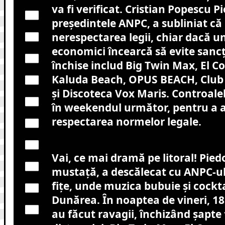
va fi verificat. Cristian Popescu P
președintele ANPC, a subliniat că
nerespectarea legii, chiar dacă un
economici încearcă să evite sancț
închise includ Big Twin Max, El 
Kaluda Beach, OPUS BEACH, Club D
și Discoteca Vox Maris. Controalel
în weekendul următor, pentru a 
respectarea normelor legale.
Vai, ce mai dramă pe litoral! Piedo
mustață, a descălecat cu ANPC-ul 
fițe, unde muzica bubuie și cockta
Dunărea. În noaptea de vineri, 18 i
au făcut ravagii, închizând șapte