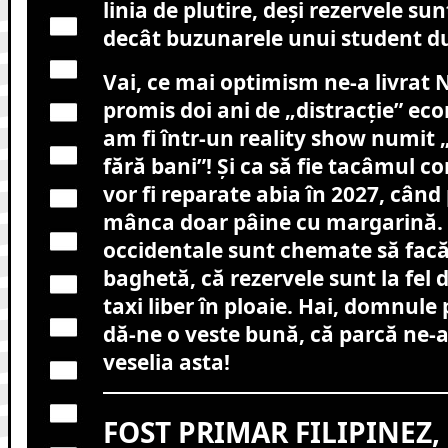
linia de plutire, deși rezervele su
decât buzunarele unui student du
Vai, ce mai optimism ne-a livrat 
promis doi ani de „distracție” ec
am fi într-un reality show numit 
fără bani”! Și ca să fie tacâmul co
vor fi reparate abia în 2027, cân
mânca doar pâine cu margarină. P
occidentale sunt chemate să fac
baghetă, că rezervele sunt la fel 
taxi liber în ploaie. Hai, domnule
dă-ne o veste bună, că parcă ne-
veselia asta!
FOST PRIMAR FILIPINEZ