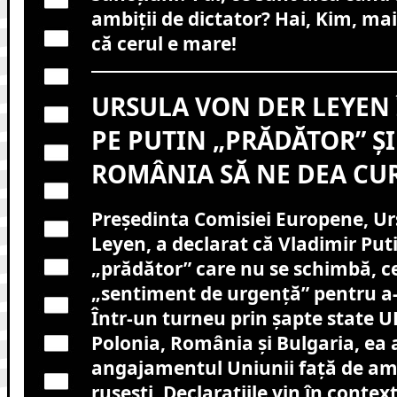
ambiții de dictator? Hai, Kim, ma
că cerul e mare!
URSULA VON DER LEYEN
PE PUTIN „PRĂDĂTOR” ȘI
ROMÂNIA SĂ NE DEA CU
Președinta Comisiei Europene, Ur
Leyen, a declarat că Vladimir Put
„prădător” care nu se schimbă, 
„sentiment de urgență” pentru a-l
Într-un turneu prin șapte state UE
Polonia, România și Bulgaria, ea 
angajamentul Uniunii față de am
rusești. Declarațiile vin în contex