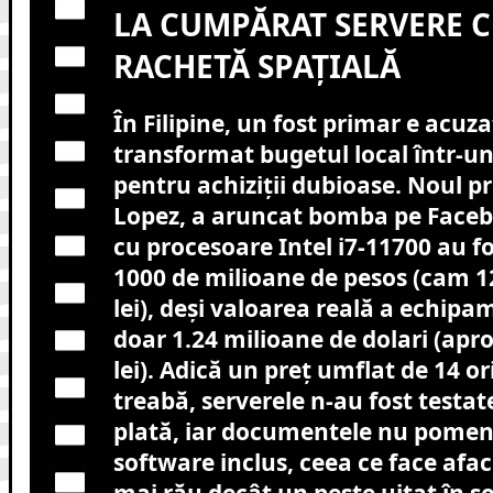
LA CUMPĂRAT SERVERE C
RACHETĂ SPAȚIALĂ
În Filipine, un fost primar e acuza
transformat bugetul local într-
pentru achiziții dubioase. Noul pr
Lopez, a aruncat bomba pe Faceb
cu procesoare Intel i7-11700 au 
1000 de milioane de pesos (cam 1
lei), deși valoarea reală a echipa
doar 1.24 milioane de dolari (apr
lei). Adică un preț umflat de 14 ori
treabă, serverele n-au fost testat
plată, iar documentele nu pomen
software inclus, ceea ce face afa
mai rău decât un pește uitat în s