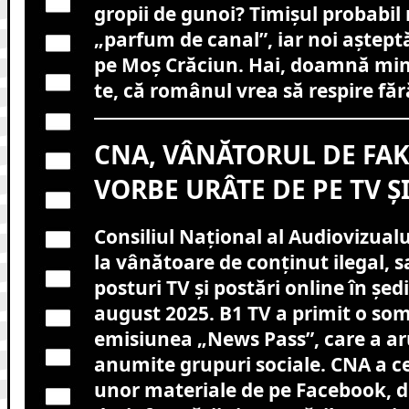
gropii de gunoi? Timișul probabil
„parfum de canal”, iar noi aștep
pe Moș Crăciun. Hai, doamnă mini
te, că românul vrea să respire fă
CNA, VÂNĂTORUL DE FAK
VORBE URÂTE DE PE TV Ș
Consiliul Național al Audiovizualul
la vânătoare de conținut ilegal, 
posturi TV și postări online în ședi
august 2025. B1 TV a primit o so
emisiunea „News Pass”, care a ar
anumite grupuri sociale. CNA a ce
unor materiale de pe Facebook, d