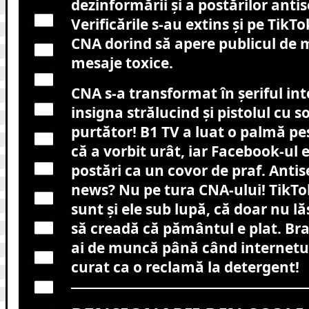
dezinformării și a postărilor anti
Verificările s-au extins și pe TikT
CNA dorind să apere publicul de m
mesaje toxice.
CNA s-a transformat în șeriful int
insigna strălucind și pistolul cu s
purtător! B1 TV a luat o palmă pe
că a vorbit urât, iar Facebook-ul 
postări ca un covor de praf. Antis
news? Nu pe tura CNA-ului! TikTo
sunt și ele sub lupă, că doar nu l
să creadă că pământul e plat. Br
ai de muncă până când internetul 
curat ca o reclamă la detergent!