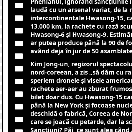
Phenianul, ignorând sancțiunile i
laudă cu un arsenal variat, de la 
intercontinentale Hwasong-15, car
13.000 km, la rachete cu rază sc
Hwasong-6 și Hwasong-9. Estimări
ar putea produce până la 90 de f
având deja în jur de 50 asamblate
Kim Jong-un, regizorul spectacolu
nord-coreean, a zis „să dăm cu ra
speriem dronele și visele america
rachete aer-aer au zburat frumos
bilet doar dus. Cu Hwasong-15 ca
până la New York și focoase nucle
deschidă o fabrică, Coreea de Nor
care se joacă cu petarde, dar la s
Sancțiuni? Păi, ce sunt alea când 