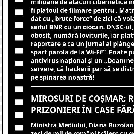
milioane de atacuri cibernetice î
fi platoul de filmare pentru „Matr
dat cu „brute force” de zici că vo
seiful BNR cu un ciocan. DNSC-ul,
obosit, numără loviturile, iar pla
raportare e ca un jurnal al plânge
spart parola de la Wi-Fi!”. Poate
antivirus național și un „Doamne
servere, că hackerii par să se dis
pe spinarea noastră!
MIROSURI DE COȘMAR: 
PRIZONIERI ÎN CASE FĂR
Ministra Mediului, Diana Buzoianu
zeci de mii de români trăiesc cu 