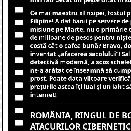
Ce mai maestru al risipei, fostul 
Filipine! A dat banii pe servere d
misiune pe Marte, nu o primărie
de milioane de pesos pentru nișt
costă cât o cafea bună? Bravo, d
inventat „afacerea secolului”! Sal
detectivă modernă, a scos schelet
ne-a arătat ce înseamnă să cump
prost. Poate data viitoare verifică
prețurile astea îți luai și un iaht 
internet!
ROMÂNIA, RINGUL DE B
ATACURILOR CIBERNETICE