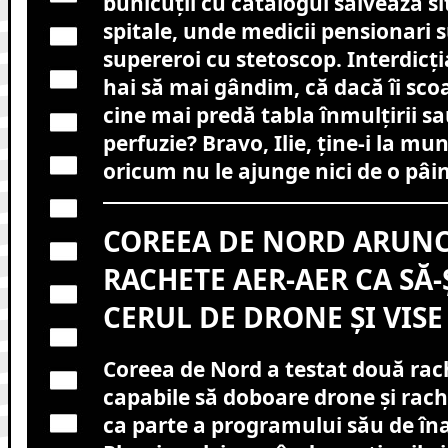
bunicuții cu catalogul salvează situ
spitale, unde medicii pensionari s
supereroi cu stetoscop. Interdicți
hai să mai gândim, că dacă îi sco
cine mai predă tabla înmulțirii s
perfuzie? Bravo, Ilie, ține-i la mu
oricum nu le ajunge nici de o pâi
COREEA DE NORD ARUNC
RACHETE AER-AER CA SĂ-
CERUL DE DRONE ȘI VISE
Coreea de Nord a testat două rach
capabile să doboare drone și rach
ca parte a programului său de în