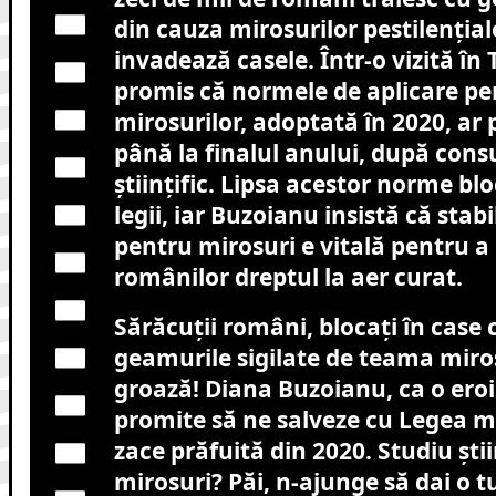
din cauza mirosurilor pestilențial
invadează casele. Într-o vizită în 
promis că normele de aplicare p
mirosurilor, adoptată în 2020, ar 
până la finalul anului, după consu
științific. Lipsa acestor norme bl
legii, iar Buzoianu insistă că stabi
pentru mirosuri e vitală pentru a 
românilor dreptul la aer curat.
Sărăcuții români, blocați în case 
geamurile sigilate de teama miro
groază! Diana Buzoianu, ca o eroi
promite să ne salveze cu Legea mi
zace prăfuită din 2020. Studiu știi
mirosuri? Păi, n-ajunge să dai o t