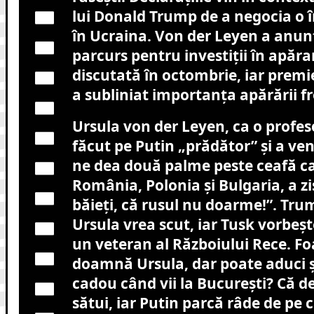
lui Donald Trump de a negocia o î
în Ucraina. Von der Leyen a anunț
parcurs pentru investiții în apărar
discutată în octombrie, iar premi
a subliniat importanța apărării fr
Ursula von der Leyen, ca o profes
făcut pe Putin „prădător” și a ven
ne dea două palme peste ceafă ca 
România, Polonia și Bulgaria, a zi
băieți, că rusul nu doarme!”. Tru
Ursula vrea scut, iar Tusk vorbeșt
un veteran al Războiului Rece. Fo
doamnă Ursula, dar poate aduci și
cadou când vii la București? Că 
sătui, iar Putin parcă râde de pe