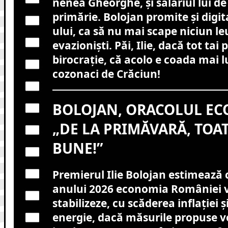
nenea Gheorghe, și salariul lui de
primărie. Bolojan promite și digi
ului, ca să nu mai scape niciun le
evazioniști. Păi, Ilie, dacă tot tai p
birocrație, că acolo e coada mai 
cozonaci de Crăciun!
BOLOJAN, ORACOLUL EC
„DE LA PRIMĂVARĂ, TOAT
BUNE!”
Premierul Ilie Bolojan estimează
anului 2026 economia României v
stabilizeze, cu scăderea inflației și
energie, dacă măsurile propuse vo