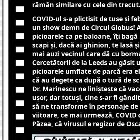
rămân similare cu cele din trecut
COVID-ul s-a plictisit de tuse și feb
un show demn de Circul Globus! 
picioarele ca pe baloane, îți bagă
scapi și, dacă ai ghinion, te lasă ș
mai auzi vecinul care dă cu borm
Cercetătorii de la Leeds au găsit
picioarele umflate de parcă era elef
că au degete ca după o tură de sc
Dr. Marinescu ne liniștește că vac
ușor, dar totuși, cine s-ar fi gândi
să ne transforme în personaje d
viitoare, ce mai urmează, COVID c
Păzea, că virusul e regizor de Osc