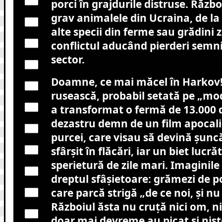
porci în grajdurile distruse. Războ
grav animalele din Ucraina, de la p
alte specii din ferme sau grădini 
conflictul aducând pierderi semni
sector.
Doamne, ce mai măcel în Harkov
rusească, probabil setată pe „mod
a transformat o fermă de 13.000 d
dezastru demn de un film apocalip
purcei, care visau să devină șuncă
sfârșit în flăcări, iar un biet lucră
sperietură de zile mari. Imaginile
dreptul sfâșietoare: grămezi de po
care parcă strigă „de ce noi, și nu
Războiul ăsta nu cruță nici om, ni
doar mai devreme au picat și niște 