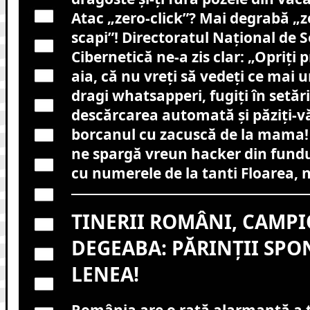
Atac „zero-click”? Mai degrabă „z
scapi”! Directoratul Național de 
Cibernetică ne-a zis clar: „Opriți 
aia, că nu vreți să vedeți ce mai 
dragi whatsapperi, fugiți în setări
descărcarea automată și păziți-vă
borcanul cu zacuscă de la mama! 
ne spargă vreun hacker din fundu
cu numerele de la tanti Floarea, 
TINERII ROMÂNI, CAMPI
DEGEABA: PĂRINȚII SPO
LENEA!
România are o rată alarmantă a ti