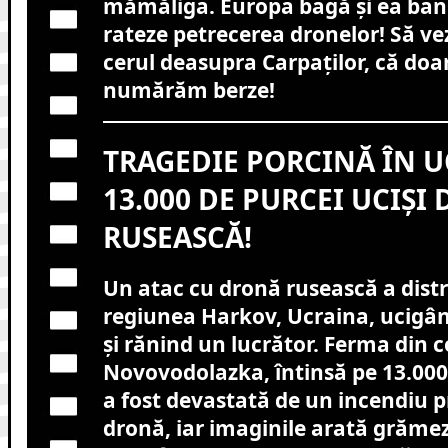
mămăliga. Europa bagă și ea bani
rateze petrecerea dronelor! Să vez
cerul deasupra Carpaților, că doa
numărăm berze!
TRAGEDIE PORCINĂ ÎN U
13.000 DE PURCEI UCIȘI
RUSEASCĂ!
Un atac cu dronă rusească a dist
regiunea Harkov, Ucraina, ucigân
și rănind un lucrător. Ferma din
Novovodolazka, întinsă pe 13.000 
a fost devastată de un incendiu 
dronă, iar imaginile arată grămez