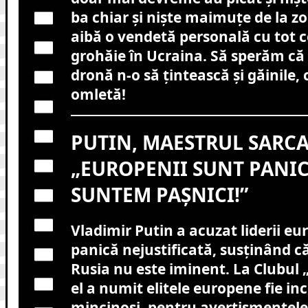
ba chiar și niște maimuțe de la zo
aibă o vendetă personală cu tot c
grohăie în Ucraina. Să sperăm c
dronă n-o să țintească și găinile
omletă!
PUTIN, MAESTRUL SARC
„EUROPENII SUNT PANIC
SUNTEM PAȘNICI!”
Vladimir Putin a acuzat liderii eu
panică nejustificată, susținând c
Rusia nu este iminent. La Clubul „
el a numit elitele europene fie in
mincinoși, pentru avertismentele 