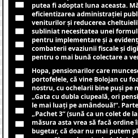
putea fi adoptat luna aceasta. 
eficientizarea administrației publ
veniturilor și reducerea cheltuieli
subliniat necesitatea unei formul
pentru implementare și a eviden
combaterii evaziunii fiscale și dig
pentru o mai bună colectare a ven
Hopa, pensionarilor care munces
portofelele, că vine Bolojan cu fo
nostru, cu ochelarii bine puși pe na
„Gata cu dubla ciupeală, ori pensie
le mai luați pe amândouă!”. Part
„Pachet 3” (sună ca un colet de la
măsura asta vrea să facă ordine 
bugetar, că doar nu mai putem plăt