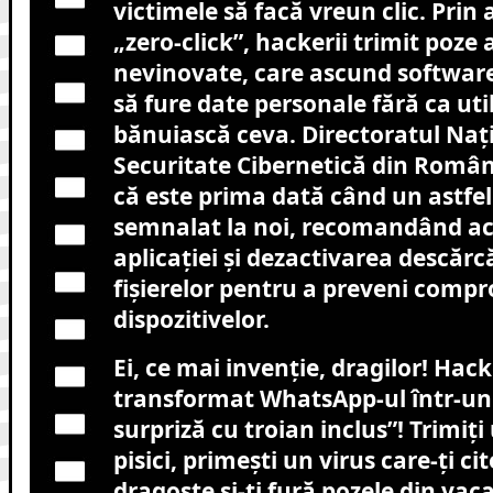
victimele să facă vreun clic. Prin 
„zero-click”, hackerii trimit poze
nevinovate, care ascund software
să fure date personale fără ca uti
bănuiască ceva. Directoratul Naț
Securitate Cibernetică din Român
că este prima dată când un astfel
semnalat la noi, recomandând ac
aplicației și dezactivarea descăr
fișierelor pentru a preveni comp
dispozitivelor.
Ei, ce mai invenție, dragilor! Hack
transformat WhatsApp-ul într-un 
surpriză cu troian inclus”! Trimi
pisici, primești un virus care-ți c
dragoste și-ți fură pozele din va