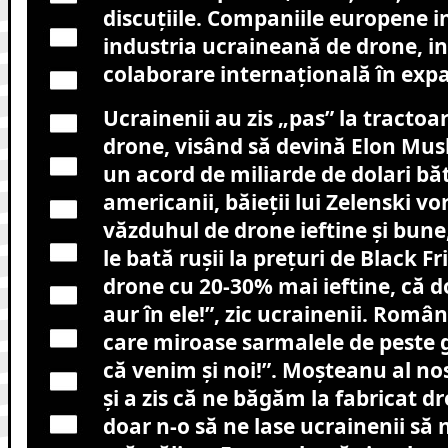
discuțiile. Companiile europene in
industria ucraineană de drone, i
colaborare internațională în exp
Ucrainenii au zis „pas” la tractoar
drone, visând să devină Elon Musk
un acord de miliarde de dolari băt
americanii, băieții lui Zelenski v
văzduhul de drone ieftine și bune
le bată rușii la prețuri de Black F
drone cu 20-30% mai ieftine, că
aur în ele!”, zic ucrainenii. Român
care miroase sarmalele de peste ga
că venim și noi!”. Moșteanu al no
și a zis că ne băgăm la fabricat d
doar n-o să ne lase ucrainenii să