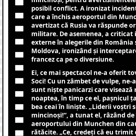
posibil conflict. A ironizat incide
care a închis aeroportul din Munc
avertizat că Rusia va răspunde or
militare. De asemenea, a criticat 
externe în alegerile din România 
Moldova, ironizând și interceptar
francez ca pe o diversiune.
Ei, ce mai spectacol ne-a oferit to
Soci! Cu un zâmbet de vulpe, ne-a
sunt niște panicarzi care visează
noaptea, în timp ce el, pașnicul ța
bea ceai în liniște. „Liderii voștri s
mincinoși!”, a tunat el, râzând de
aeroportului din Munchen din ca
rătăcite. „Ce, credeți că eu trimit