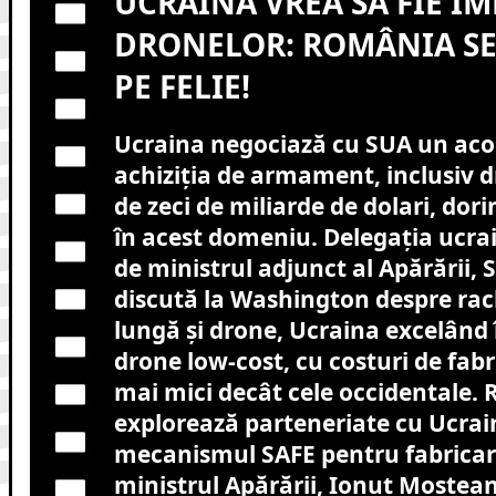
UCRAINA VREA SĂ FIE Î
DRONELOR: ROMÂNIA SE 
PE FELIE!
Ucraina negociază cu SUA un aco
achiziția de armament, inclusiv d
de zeci de miliarde de dolari, dori
în acest domeniu. Delegația ucr
de ministrul adjunct al Apărării, S
discută la Washington despre rac
lungă și drone, Ucraina excelând 
drone low-cost, cu costuri de fab
mai mici decât cele occidentale.
explorează parteneriate cu Ucrai
mecanismul SAFE pentru fabricare
ministrul Apărării, Ionuț Moștea