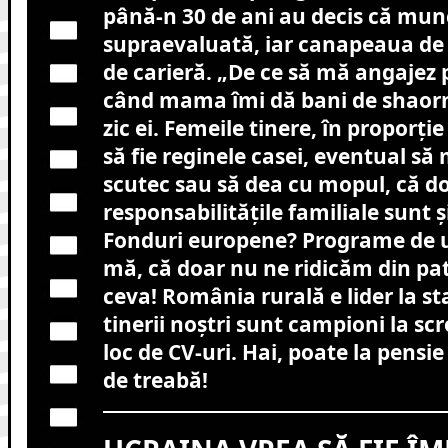
până-n 30 de ani au decis că mun
supraevaluată, iar canapeaua de 
de carieră. „De ce să mă angajez p
când mama îmi dă bani de shaorma
zic ei. Femeile tinere, în proporți
să fie reginele casei, eventual s
scutec sau să dea cu mopul, că d
responsabilitățile familiale sunt și
Fonduri europene? Programe de u
mă, că doar nu ne ridicăm din pa
ceva! România rurală e lider la sta
tinerii noștri sunt campioni la scr
loc de CV-uri. Hai, poate la pensi
de treabă!