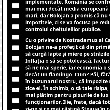
implementate. România se confru
mai mici decât media europeană ș
mari, dar Bolojan a promis că nu 
impozitele, ci se va focusa pe redu
controlul cheltuielilor publice.
Cu o privire de Nostradamus al Car
Bolojan ne-a profețit că din primă
să curgă lapte și miere pe străzil
Inflația o să se potolească, factur
să ne mai sperie, iar economia o s
decât un flamingo. Cum? Păi, fă
în buzunarul nostru, că impozite
zice el. În schimb, o să taie risipa
mai plătim pentru pixurile de lux 
funcționarilor. Ilie, frate, dacă tot
zi-ne și ce mai câștigă Steaua în 