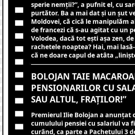
sperie nemții?”, a pufnit el, cu sa
purtător. Ba a mai dat și un șut v
Moldovei, că cică le manipulăm ale
de francezi că s-au agitat cu un pe
Volodea, dacă tot ești așa zen, d
rachetele noaptea? Hai, mai lasă-
că ne doare capul de atâta „linișt
BOLOJAN TAIE MACARO
PENSIONARILOR CU SAL
SAU ALTUL, FRAȚILOR!”
Premierul Ilie Bolojan a anunțat c
cumulului pensiei cu salariul va fi
curând, ca parte a Pachetului 3 d