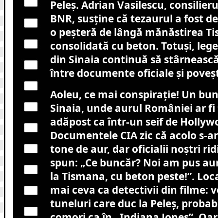
Peleș. Adrian Vasilescu, consilier
BNR, susține că tezaurul a fost de
o peșteră de lângă mănăstirea T
consolidată cu beton. Totuși, le
din Sinaia continuă să stârneasc
între documente oficiale și poveșt
Aoleu, ce mai conspirație! Un bun
Sinaia, unde aurul României ar fi 
adăpost ca într-un seif de Hollyw
Documentele CIA zic că acolo s-ar
tone de aur, dar oficialii noștri ri
spun: „Ce buncăr? Noi am pus aur
la Tismana, cu beton peste!”. Local
mai ceva ca detectivii din filme: 
tuneluri care duc la Peleș, probab
comori ca în „Indiana Jones”. Oa