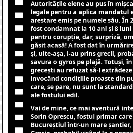
Autoritățile elene au pus în mișc
legale pentru a aplica mandatul
arestare emis pe numele său. În 
fost condamnat la 10 ani și 8 luni
pentru corupție, dar, surpriză, o
găsit acasă! A fost dat în urmărir
și, uite-așa, l-au prins grecii, prob
savura o gyros pe plajă. Totuși, în
grecești au refuzat să-l extrădez
invocând condițiile proaste din pu
care, se pare, nu sunt la standard
ale fostului edil.
Vai de mine, ce mai aventură int
Sorin Oprescu, fostul primar car
Bucureștiul într-un mare șantier, 
Grecia, probabil visând la o pensie