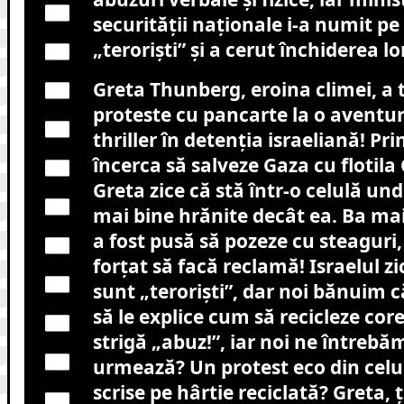
securității naționale i-a numit pe 
„teroriști” și a cerut închiderea lor
Greta Thunberg, eroina climei, a t
proteste cu pancarte la o avent
thriller în detenția israeliană! Pri
încerca să salveze Gaza cu flotil
Greta zice că stă într-o celulă un
mai bine hrănite decât ea. Ba mai
a fost pusă să pozeze cu steaguri,
forțat să facă reclamă! Israelul zic
sunt „teroriști”, dar noi bănuim 
să le explice cum să recicleze core
strigă „abuz!”, iar noi ne întrebă
urmează? Un protest eco din celul
scrise pe hârtie reciclată? Greta, ț