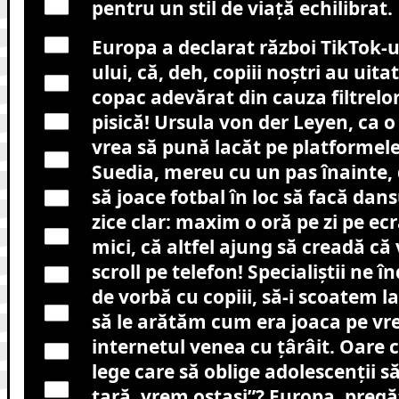
pentru un stil de viață echilibrat.
Europa a declarat război TikTok-u
ului, că, deh, copiii noștri au uit
copac adevărat din cauza filtrelo
pisică! Ursula von der Leyen, ca o
vrea să pună lacăt pe platformele 
Suedia, mereu cu un pas înainte, d
să joace fotbal în loc să facă dan
zice clar: maxim o oră pe zi pe ec
mici, că altfel ajung să creadă că
scroll pe telefon! Specialiștii ne
de vorbă cu copiii, să-i scoatem la
să le arătăm cum era joaca pe v
internetul venea cu țârâit. Oare
lege care să oblige adolescenții să
țară, vrem ostași”? Europa, pregă