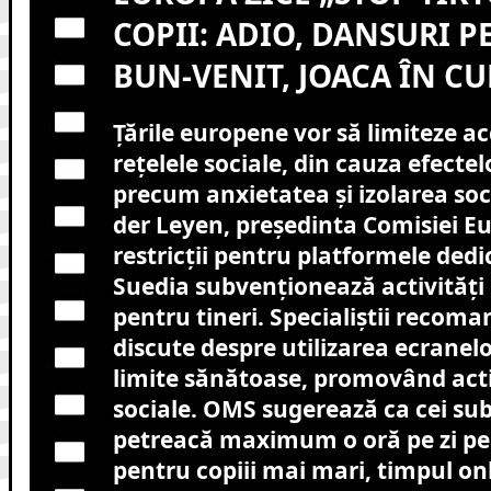
COPII: ADIO, DANSURI P
BUN-VENIT, JOACA ÎN CU
Țările europene vor să limiteze acc
rețelele sociale, din cauza efecte
precum anxietatea și izolarea soc
der Leyen, președinta Comisiei E
restricții pentru platformele dedic
Suedia subvenționează activități 
pentru tineri. Specialiștii recoma
discute despre utilizarea ecranel
limite sănătoase, promovând activi
sociale. OMS sugerează ca cei sub 
petreacă maximum o oră pe zi pe 
pentru copiii mai mari, timpul onl