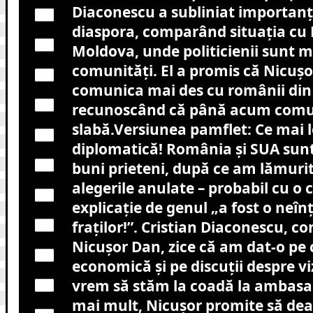
Diaconescu a subliniat importanța
diaspora, comparând situația cu
Moldova, unde politicienii sunt ma
comunități. El a promis că Nicuș
comunica mai des cu românii din 
recunoscând că până acum comun
slabă.Versiunea pamflet: Ce mai l
diplomatică! România și SUA sunt
buni prieteni, după ce am lămuri
alegerile anulate – probabil cu o c
explicație de genul „a fost o neîn
fraților!”. Cristian Diaconescu, con
Nicușor Dan, zice că am dat-o pe
economică și pe discuții despre vi
vrem să stăm la coadă la ambasa
mai mult, Nicușor promite să de