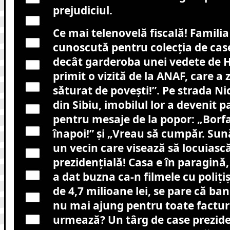
prejudiciul.
Ce mai telenovelă fiscală! Familia
cunoscută pentru colecția de ca
decât garderoba unei vedete de 
primit o vizită de la ANAF, care a
săturat de povești!”. Pe strada N
din Sibiu, imobilul lor a devenit 
pentru mesaje de la popor: „Borfaș
înapoi!” și „Vreau să cumpăr. Sun
un vecin care visează să locuiască
prezidențială! Casa e în paragină,
a dat buzna ca-n filmele cu polițiș
de 4,7 milioane lei, se pare că ban
nu mai ajung pentru toate facturi
urmează? Un târg de case prezide