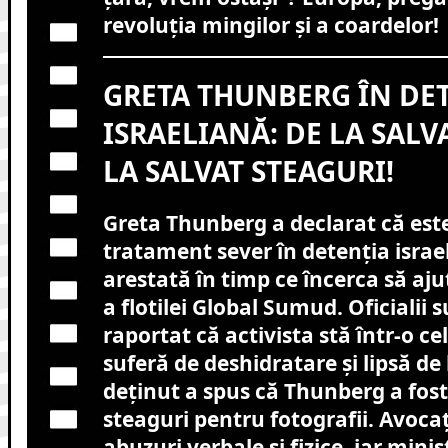
revoluția mingilor și a coardelor!
GRETA THUNBERG ÎN DE
ISRAELIANĂ: DE LA SALV
LA SALVAT STEAGURI!
Greta Thunberg a declarat că est
tratament sever în detenția israel
arestată în timp ce încerca să aju
a flotilei Global Sumud. Oficialii 
raportat că activista stă într-o ce
suferă de deshidratare și lipsă de
deținut a spus că Thunberg a fost
steaguri pentru fotografii. Avocaț
abuzuri verbale și fizice, iar minis