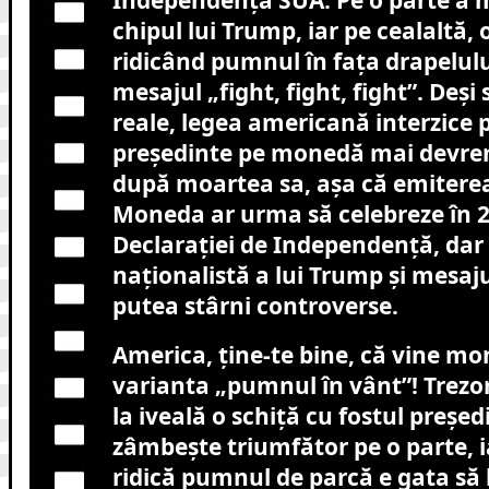
Independența SUA. Pe o parte a 
chipul lui Trump, iar pe cealaltă, 
ridicând pumnul în fața drapelul
mesajul „fight, fight, fight”. Deși 
reale, legea americană interzice 
președinte pe monedă mai devrem
după moartea sa, așa că emiterea 
Moneda ar urma să celebreze în 
Declarației de Independență, da
naționalistă a lui Trump și mesaj
putea stârni controverse.
America, ține-te bine, că vine m
varianta „pumnul în vânt”! Trezor
la iveală o schiță cu fostul președ
zâmbește triumfător pe o parte, i
ridică pumnul de parcă e gata să 