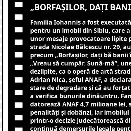
„BORFAȘILOR, DAȚI BANI
Familia Iohannis a fost executată
pentru un imobil din Sibiu, care 
unor mesaje provocatoare lipite 
strada Nicolae Bălcescu nr. 29, au
precum „Borfașilor, dați bă banii 
„Vreau să cumpăr. Sună-mă”, unel
dezlipite, ca o operă de artă stra
Adrian Nica, șeful ANAF, a declara
stare de degradare și că au forța
a verifica bunurile dinăuntru. Fa
datorează ANAF 4,7 milioane lei,
penalități și dobânzi, iar imobilul
printr-o decizie judecătorească d
continuă demersurile legale pent