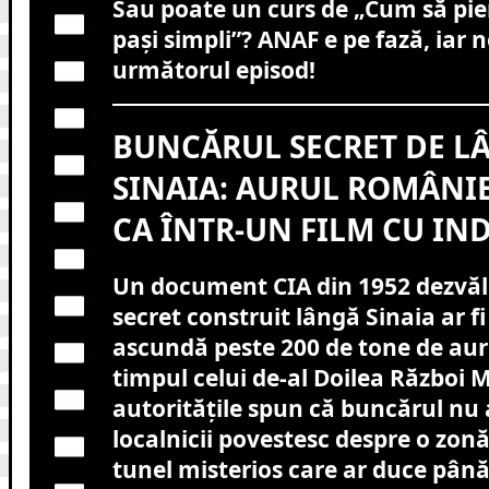
Sau poate un curs de „Cum să pierz
pași simpli”? ANAF e pe fază, iar 
următorul episod!
BUNCĂRUL SECRET DE L
SINAIA: AURUL ROMÂNIE
CA ÎNTR-UN FILM CU IN
Un document CIA din 1952 dezvăl
secret construit lângă Sinaia ar fi
ascundă peste 200 de tone de aur
timpul celui de-al Doilea Război M
autoritățile spun că buncărul nu a
localnicii povestesc despre o zonă
tunel misterios care ar duce până