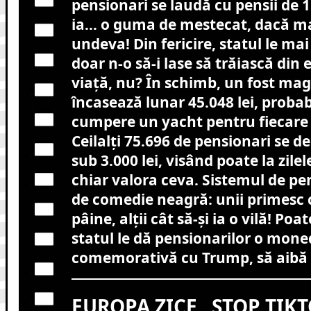
pensionari se laudă cu pensii de 1 l
ia… o guma de mestecat, dacă ma
undeva! Din fericire, statul le mai 
doar n-o să-i lase să trăiască din
viață, nu? În schimb, un fost mag
încasează lunar 45.048 lei, probabi
cumpere un yacht pentru fiecare 
Ceilalți 75.696 de pensionari se d
sub 3.000 lei, visând poate la zile
chiar valora ceva. Sistemul de pen
de comedie neagră: unii primesc câ
pâine, alții cât să-și ia o vilă! Poa
statul le dă pensionarilor o mon
comemorativă cu Trump, să aibă 
EUROPA ZICE „STOP TIK