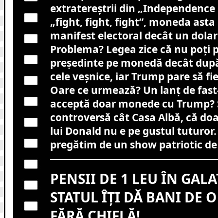
extratereștrii din „Independence
„fight, fight, fight”, moneda ast
manifest electoral decât un dolar 
Problema? Legea zice că nu poți 
președinte pe monedă decât după 
cele veșnice, iar Trump pare să fie
Oare ce urmează? Un lanț de fast
acceptă doar monede cu Trump? 
controversă cât Casa Albă, că do
lui Donald nu e pe gustul tuturor.
pregătim de un show patriotic de 
PENSII DE 1 LEU ÎN GALA
STATUL ÎȚI DĂ BANI DE 
FĂRĂ CHIFLĂ!