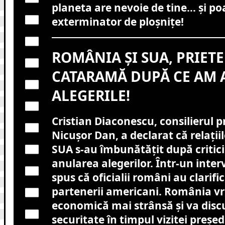
planeta are nevoie de tine… și poa
exterminator de ploșnițe!
ROMÂNIA ȘI SUA, PRIETE
CATARAMĂ DUPĂ CE AM 
ALEGERILE!
Cristian Diaconescu, consilierul p
Nicușor Dan, a declarat că relați
SUA s-au îmbunătățit după critici
anularea alegerilor. Într-un interv
spus că oficialii români au clarifi
partenerii americani. România v
economică mai strânsă și va discu
securitate în timpul vizitei președ