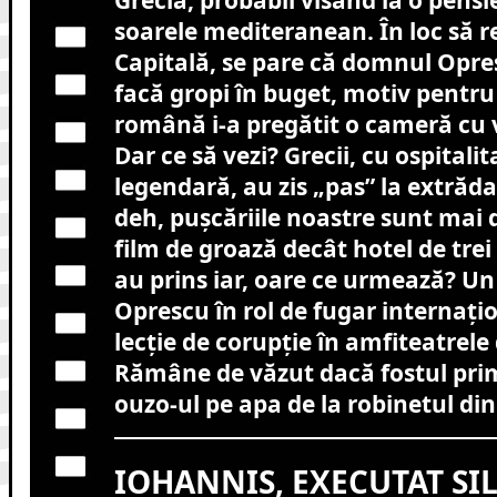
soarele mediteranean. În loc să r
Capitală, se pare că domnul Opres
facă gropi în buget, motiv pentru 
română i-a pregătit o cameră cu v
Dar ce să vezi? Grecii, cu ospitalit
legendară, au zis „pas” la extrăda
deh, pușcăriile noastre sunt mai
film de groază decât hotel de trei 
au prins iar, oare ce urmează? Un
Oprescu în rol de fugar internați
lecție de corupție în amfiteatrele
Rămâne de văzut dacă fostul pri
ouzo-ul pe apa de la robinetul di
IOHANNIS, EXECUTAT SIL