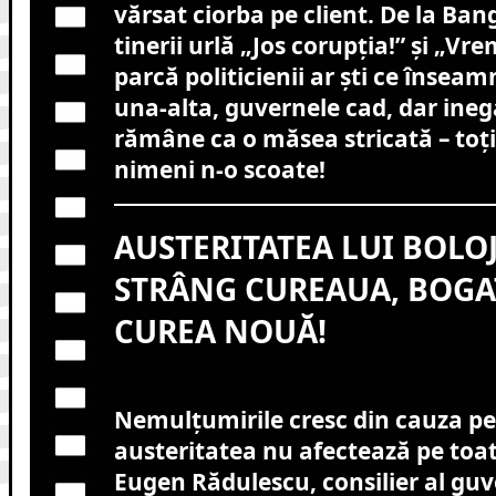
vărsat ciorba pe client. De la Ba
tinerii urlă „Jos corupția!” și „Vre
parcă politicienii ar ști ce însea
una-alta, guvernele cad, dar inega
rămâne ca o măsea stricată – toți
nimeni n-o scoate!
AUSTERITATEA LUI BOLOJ
STRÂNG CUREAUA, BOGAȚ
CUREA NOUĂ!
Nemulțumirile cresc din cauza pe
austeritatea nu afectează pe toat
Eugen Rădulescu, consilier al gu