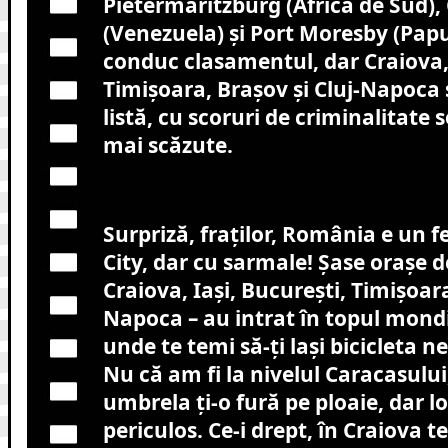
Pietermaritzburg (Africa de Sud),
(Venezuela) și Port Moresby (Pa
conduc clasamentul, dar Craiova, 
Timișoara, Brașov și Cluj-Napoca s
listă, cu scoruri de criminalitate 
mai scăzute.
Surpriză, fraților, România e un 
City, dar cu sarmale! Șase orașe d
Craiova, Iași, București, Timișoara
Napoca – au intrat în topul mondi
unde te temi să-ți lași bicicleta 
Nu că am fi la nivelul Caracasului
umbrela ți-o fură pe ploaie, dar loc
periculos. Ce-i drept, în Craiova te