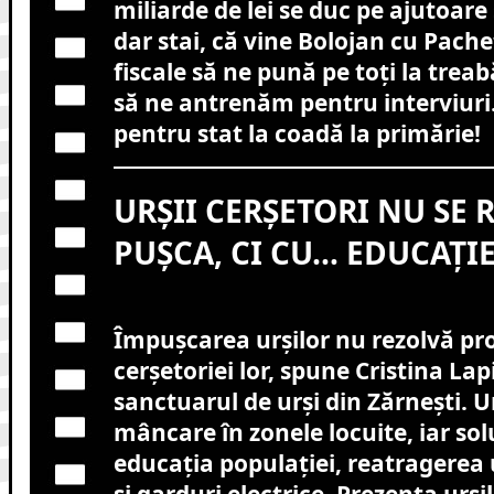
miliarde de lei se duc pe ajutoare 
dar stai, că vine Bolojan cu Pach
fiscale să ne pună pe toți la trea
să ne antrenăm pentru interviur
pentru stat la coadă la primărie!
URȘII CERȘETORI NU SE 
PUȘCA, CI CU… EDUCAȚI
Împușcarea urșilor nu rezolvă p
cerșetoriei lor, spune Cristina Lapi
sanctuarul de urși din Zărnești. Ur
mâncare în zonele locuite, iar solu
educația populației, reatragerea 