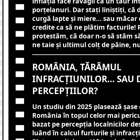
inflația face ravagii ca un taur î
porțelanuri. Dar stați liniștiți, că
curgă lapte și miere… sau măcar 
credite ca să ne plătim facturile!
protestăm, că doar n-o să stăm 
ne taie și ultimul colț de pâine, n
ROMÂNIA, TĂRÂMUL
INFRACȚIUNILOR… SAU 
PERCEPȚIILOR?
Un studiu din 2025 plasează șase 
România în topul celor mai peric
bazat pe percepția localnicilor de
luând în calcul furturile și infracț