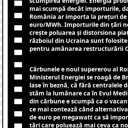
scumpirea energiei. Energia prod
mai scumpă decât importurile, dar
România ar importa la prețuri de
euro/MWh. Importurile din țări n
crește poluarea și distorsiona pi
războiul din Ucraina sunt folosi
pentru amânarea restructurării C
Cărbunele e noul supererou al Rom
Ministerul Energiei se roagă de B
lase în beznă, că fără centralele d
stăm la lumânare ca în Evul Mediu
din cărbune e scumpă ca o vacanț
ce mai contează când alternativa
de euro pe megawatt ca să impor
țări care poluează mai ceva ca n