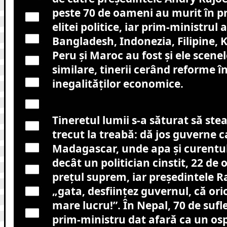
peste 70 de oameni au murit în p
elitei politice, iar prim-ministrul
Bangladesh, Indonezia, Filipine, 
Peru și Maroc au fost și ele scene
similare, tinerii cerând reforme în
inegalităților economice.
Tineretul lumii s-a săturat să stea
trecut la treabă: dă jos guverne c
Madagascar, unde apa și curentul
decât un politician cinstit, 22 de
prețul suprem, iar președintele Ra
„gata, desființez guvernul, că or
mare lucru!”. În Nepal, 70 de sufl
prim-ministru dat afară ca un os