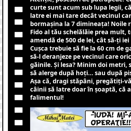
curte sunt acum sub lupa legii, că
latre ei mai tare decât vecinul ca
bormașina la 7 dimineața! Noile r
Fido al tău schelălăie prea mult, t
amendă de 500 de lei, cât să-ți iei 
Cușca trebuie să fie la 60 cm de 
să-l deranjeze pe vecinul care or
găinile. Și lesa? Minim doi metri,
să alerge după hoți… sau după pis
Așa că, dragi stăpâni, pregătiți-v
câinii să latre doar în șoaptă, că a
falimentul!