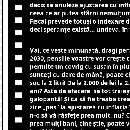
decis să anuleze ajustarea cu infl
ceea ce ar putea stârni nemulțumi
Fiscal prevede totuși o indexare d
deci speranțe există… undeva, în v
Vai, ce veste minunată, dragi pen
2030, pensiile voastre vor crește c
permite un covrig cu susan în plu
sunteți cu dare de mână, poate ch
suc la 2 litri! De la 2.000 de lei la 2
ani? Asta da afacere, să tot trăieșt
galopantă! Și ca să fie treaba tre
zice „pas” la ajustarea cu inflația
n-o să vă răsfețe prea mult, nu? 
prea mulți bani, cine știe, poate 