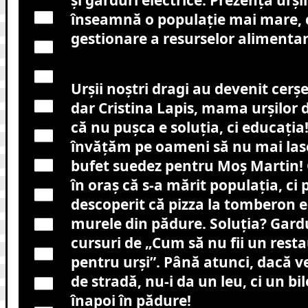
și garduri electrice. Prezența urși
înseamnă o populație mai mare, c
gestionare a resurselor alimentar
Urșii noștri dragi au devenit cerșe
dar Cristina Lapis, mama urșilor d
că nu pușca e soluția, ci educația!
învățăm pe oameni să nu mai lase
bufet suedez pentru Moș Martin! C
în oraș că s-a mărit populația, ci
descoperit că pizza la tomberon 
murele din pădure. Soluția? Gardur
cursuri de „Cum să nu fii un res
pentru urși”. Până atunci, dacă ve
de stradă, nu-i da un leu, ci un bi
înapoi în pădure!