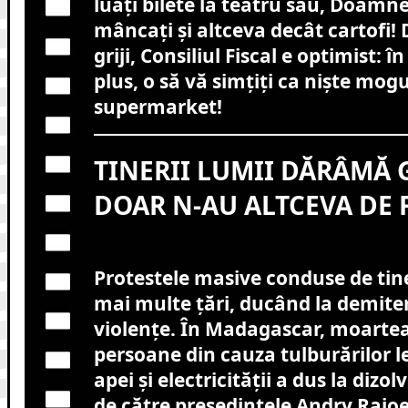
luați bilete la teatru sau, Doamne
mâncați și altceva decât cartofi! 
griji, Consiliul Fiscal e optimist: î
plus, o să vă simțiți ca niște mogul
supermarket!
TINERII LUMII DĂRÂMĂ 
DOAR N-AU ALTCEVA DE 
Protestele masive conduse de tin
mai multe țări, ducând la demiter
violențe. În Madagascar, moartea
persoane din cauza tulburărilor l
apei și electricității a dus la diz
de către președintele Andry Rajoe