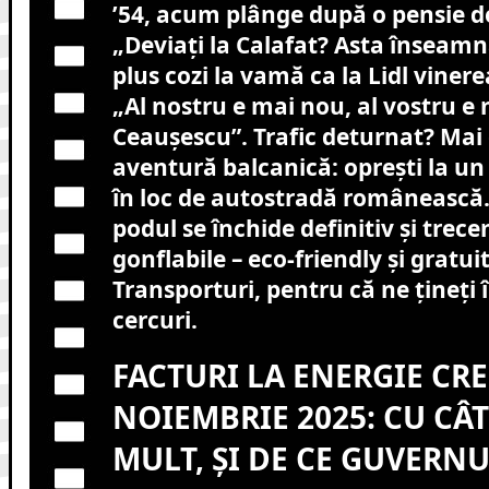
’54, acum plânge după o pensie de
„Deviați la Calafat? Asta înseam
plus cozi la vamă ca la Lidl vinerea
„Al nostru e mai nou, al vostru e 
Ceaușescu”. Trafic deturnat? Mai
aventură balcanică: oprești la un
în loc de autostradă românească
podul se închide definitiv și trec
gonflabile – eco-friendly și gratu
Transporturi, pentru că ne țineți
cercuri.
FACTURI LA ENERGIE CRE
NOIEMBRIE 2025: CU CÂ
MULT, ȘI DE CE GUVERN