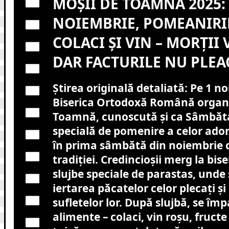
MOȘII DE TOAMNĂ 2025:
NOIEMBRIE, POMEANIRI
COLACI ȘI VIN – MORȚII 
DAR FACTURILE NU PLEA
Știrea originală detaliată: Pe 1 n
Biserica Ortodoxă Română organi
Toamnă, cunoscută și ca Sâmbăta 
specială de pomenire a celor ado
în prima sâmbătă din noiembrie
tradiției. Credincioșii merg la bis
slujbe speciale de parastas, unde
iertarea păcatelor celor plecați ș
sufletelor lor. După slujbă, se îm
alimente – colaci, vin roșu, fructe