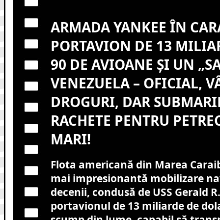
ARMADA YANKEE ÎN CAR
PORTAVION DE 13 MILIA
90 DE AVIOANE ȘI UN „S
VENEZUELA – OFICIAL, 
DROGURI, DAR SUBMARI
RACHETE PENTRU PETREC
MARI!
Flota americană din Marea Caraib
mai impresionantă mobilizare nav
decenii, condusă de USS Gerald R.
portavionul de 13 miliarde de dola
scump din lume, capabil să trans