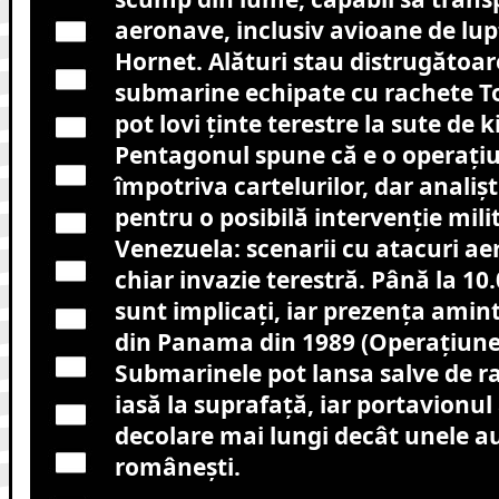
aeronave, inclusiv avioane de lup
Hornet. Alături stau distrugătoare
submarine echipate cu rachete 
pot lovi ținte terestre la sute de k
Pentagonul spune că e o operațiu
împotriva cartelurilor, dar analișt
pentru o posibilă intervenție mili
Venezuela: scenarii cu atacuri ae
chiar invazie terestră. Până la 10.
sunt implicați, iar prezența amin
din Panama din 1989 (Operațiunea
Submarinele pot lansa salve de r
iasă la suprafață, iar portavionul 
decolare mai lungi decât unele au
românești.