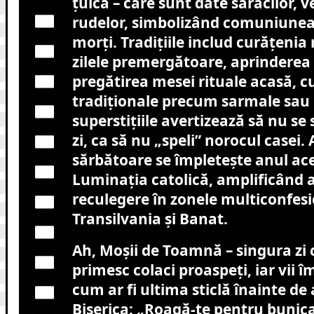
țuică – care sunt date săracilor, ve
rudelor, simbolizând comuniunea d
morți. Tradițiile includ curățeni
zilele premergătoare, aprinderea 
pregătirea mesei rituale acasă, 
tradiționale precum sarmale sau p
superstițiile avertizează să nu se 
zi, ca să nu „speli” norocul casei.
sărbătoare se împletește anul ac
Luminația catolică, amplificând 
reculegere în zonele multiconfesi
Transilvania și Banat.
Ah, Moșii de Toamnă – singura zi 
primesc colaci proaspeți, iar vii î
cum ar fi ultima sticlă înainte de
Biserica: „Roagă-te pentru bunica,