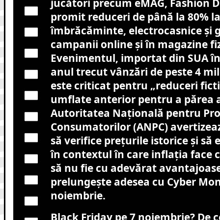
jucători precum eMAG, Fashion D
promit reduceri de până la 80% la
îmbrăcăminte, electrocasnice și 
campanii online și în magazine fiz
Evenimentul, importat din SUA în
anul trecut vânzări de peste 4 mili
este criticat pentru „reduceri ficti
umflate anterior pentru a părea a
Autoritatea Națională pentru Pro
Consumatorilor (ANPC) avertizea
să verifice prețurile istorice și să 
în contextul în care inflația face 
să nu fie cu adevărat avantajoase
prelungește adesea cu Cyber Mon
noiembrie.
Black Friday pe 7 noiembrie? De c