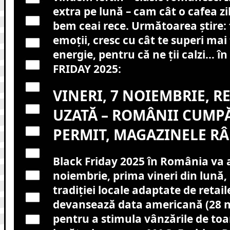
extra pe lună – cam cât o cafea z
bem ceai rece. Următoarea știre: 
emoții, cresc cu cât te superi ma
energie, pentru că ne ții calzi… î
FRIDAY 2025:
VINERI, 7 NOIEMBRIE, R
UZATĂ – ROMÂNII CUMPĂ
PERMIT, MAGAZINELE RÂ
Black Friday 2025 în România va a
noiembrie, prima vineri din lună
tradiției locale adaptate de retaile
devansează data americană (28 
pentru a stimula vânzările de to