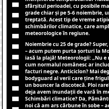
sfârșitul perioadei, cu posibile m
grade chiar și pe 5-6 noiembrie, u
treptată. Acest tip de vreme atipi
schimbărilor climatice, care ampl
meteorologice în regiune.
Noiembrie cu 25 de grade? Super,
– acum putem purta șorturi la Moși
iasă la plajă! Meteorologii: „Nu e 
cum normalul românesc ar include
facturi negre. Anticiclon? Mai de
bodyguard al verii care ține frigul
un bouncer la discotecă. Ploi ra
deja avem inundații de vară în m
Schimbări climatice? Da, Pământ
noi că am ars cărbune în sobe – 