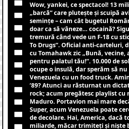
Wow, yankei, ce spectacol! 13 mil
„barcă” care plutește și scuipă a
semințe – cam cât bugetul Români
doar ca să vâneze… cocaină? Sig
tremură când vede un F-18 cu sti
To Drugs”. Oficial anti-carteluri,
cu Tomahawk zic „Bună, vecine,
pentru palatul tău!”. 10.000 de so
ocupe o insulă, dar sperăm să n
Venezuela cu un food truck. Ami
’89? Atunci au răsturnat un dicta
rock; acum pregătesc playlist cu 
Maduro. Portavion mai mare decâ
Super, acum Venezuela poate cere
de decolare. Hai, America, dacă to
miliarde, măcar trimiteți și niște 