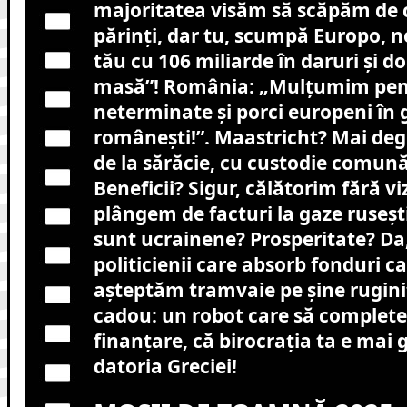
majoritatea visăm să scăpăm de c
părinți, dar tu, scumpă Europo, ne
tău cu 106 miliarde în daruri și do
masă”! România: „Mulțumim pent
neterminate și porci europeni în 
românești!”. Maastricht? Mai deg
de la sărăcie, cu custodie comună
Beneficii? Sigur, călătorim fără vi
plângem de facturi la gaze ruseș
sunt ucrainene? Prosperitate? Da
politicienii care absorb fonduri ca
așteptăm tramvaie pe șine rugin
cadou: un robot care să completez
finanțare, că birocrația ta e mai 
datoria Greciei!