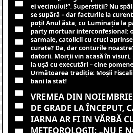
ei vecinului!”. Superstiții? Nu spăl
se supără – dar facturile la curent
poți! Anul ăsta, cu Luminația la p
party mortuar interconfesional: o
sarmale, catolicii cu cruci aprin
curate? Da, dar conturile noastr
datorii. Morții vin acasă în visuri
la ușă cu executări – cine pomene
Următoarea tradiție: Moșii Fiscal
bani la stat!
VREMEA DIN NOIEMBRIE 
DE GRADE LA ÎNCEPUT, C
IARNA AR FI IN VĂRBĂ C
METEOROLOGII: „NU E 