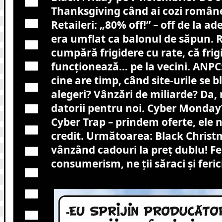
Thanksgiving când ai cozi româneș
Retaileri: „80% off!” – off de la ad
era umflat ca balonul de săpun. 
cumpără frigidere cu rate, că frig
funcționează… pe la vecini. ANPC: 
cine are timp, când site-urile se 
alegeri? Vânzări de miliarde? Da, 
datorii pentru noi. Cyber Monda
Cyber Trap – prindem oferte, ele n
credit. Următoarea: Black Christ
vânzând cadouri la preț dublu! Fel
consumerism, ne ții săraci și feri