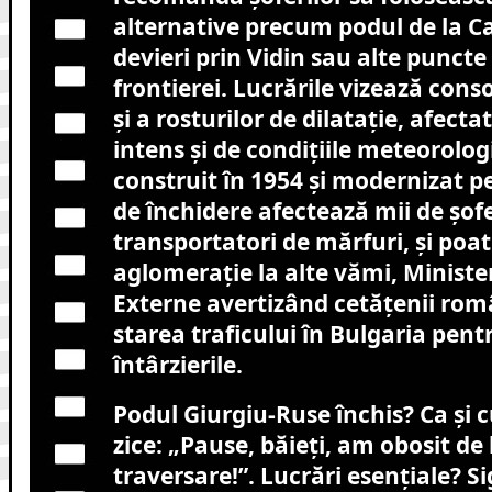
alternative precum podul de la Ca
devieri prin Vidin sau alte puncte
frontierei. Lucrările vizează conso
și a rosturilor de dilatație, afecta
intens și de condițiile meteorolog
construit în 1954 și modernizat pe
de închidere afectează mii de șofer
transportatori de mărfuri, și poa
aglomerație la alte vămi, Minister
Externe avertizând cetățenii româ
starea traficului în Bulgaria pent
întârzierile.
Podul Giurgiu-Ruse închis? Ca și
zice: „Pause, băieți, am obosit de 
traversare!”. Lucrări esențiale? Si