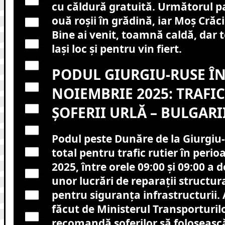
cu căldură gratuită. Următorul p
ouă roșii în grădină, iar Moș Crăci
Bine ai venit, toamnă caldă, dar t
lași loc și pentru vin fiert.
PODUL GIURGIU-RUSE ÎN
NOIEMBRIE 2025: TRAFI
ȘOFERII URLĂ – BULGARI
Podul peste Dunăre de la Giurgiu-
total pentru trafic rutier în peri
2025, între orele 09:00 și 09:00 a 
unor lucrări de reparații structur
pentru siguranța infrastructurii.
făcut de Ministerul Transporturilo
recomandă șoferilor să foloseasc