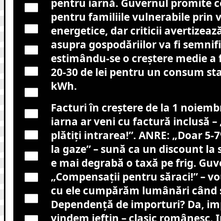
pentru iarnă. Guvernul promite 
pentru familiile vulnerabile prin
energetice, dar criticii avertizea
asupra gospodăriilor va fi semnifi
estimându-se o creștere medie a f
20-30 de lei pentru un consum st
kWh.
Facturi în creștere de la 1 noiemb
iarna ar veni cu factură inclusă – 
plătiți intrarea!”. ANRE: „Doar 5-
la gaze” – sună ca un discount la
e mai degrabă o taxă pe frig. Guv
„Compensații pentru săraci!” – v
cu ele cumpărăm lumânări când s
Dependență de importuri? Da, i
vindem ieftin – clasic românesc. I