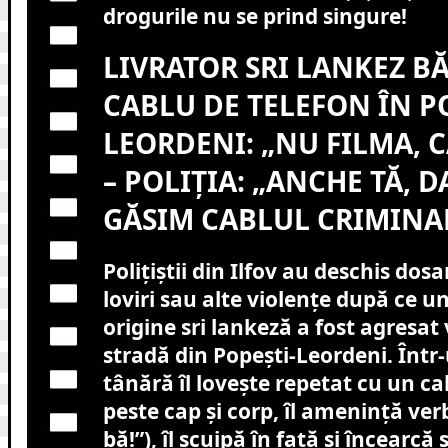
drogurile nu se prind singure!
LIVRATOR SRI LANKEZ B
CABLU DE TELEFON ÎN P
LEORDENI: „NU FILMA, C
– POLIȚIA: „ANCHE TĂ, D
GĂSIM CABLUL CRIMINAL
Polițiștii din Ilfov au deschis dos
loviri sau alte violențe după ce un
origine sri lankeză a fost agresat 
stradă din Popești-Leordeni. Într-u
tânără îl lovește repetat cu un ca
peste cap și corp, îl amenință ver
bă!”), îl scuipă în față și încearcă