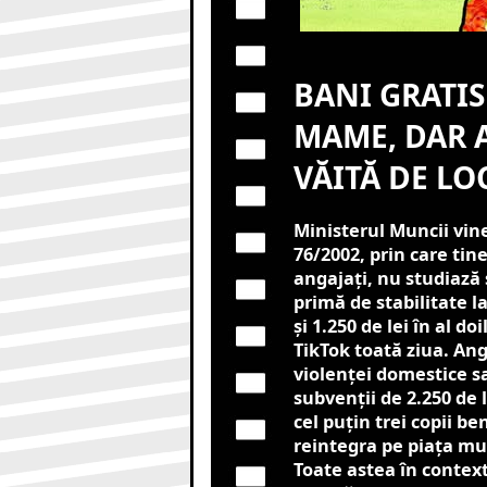
BANI GRATIS
MAME, DAR A
VĂITĂ DE LO
Ministerul Muncii vine
76/2002, prin care tin
angajați, nu studiază
primă de stabilitate la
și 1.250 de lei în al d
TikTok toată ziua. Ang
violenței domestice s
subvenții de 2.250 de 
cel puțin trei copii b
reintegra pe piața mu
Toate astea în context