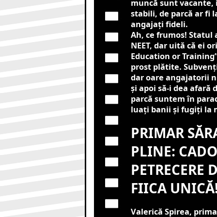
muncă sunt vacante, i
stabili, de parcă ar fi
angajați fideli.
Ah, ce frumos! Statul 
NEET, dar uită că ei o
Education or Training” 
prost plătite. Subvenț
dar oare angajatorii n
și apoi să-i dea afară
parcă suntem în paradi
luați banii și fugiți l
PRIMAR SĂR
PLINE: CADOU
PETRECERE D
FIICA UNICĂ
Valerică Spirea, prim