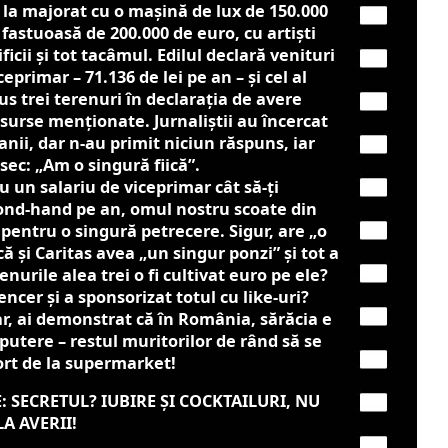
ca la majorat cu o mașină de lux de 150.000
 fastuoasă de 200.000 de euro, cu artiști
ficii și tot tacâmul. Edilul declară venituri
ceprimar – 71.136 de lei pe an – și cel al
plus trei terenuri în declarația de avere
 surse menționate. Jurnaliștii au încercat
anii, dar n-au primit niciun răspuns, iar
 sec: „Am o singură fiică”.
u un salariu de viceprimar cât să-ți
ond-hand pe an, omul nostru scoate din
pentru o singură petrecere. Sigur, are „o
că și Caritas avea „un singur ponzi” și tot a
nurile alea trei o fi cultivat euro pe ele?
encer și a sponsorizat totul cu like-uri?
, ai demonstrat că în România, sărăcia e
 putere – restul muritorilor de rând să se
rt de la supermarket!
E: SECRETUL? IUBIRE ȘI COCKTAILURI, NU
A AVERII!