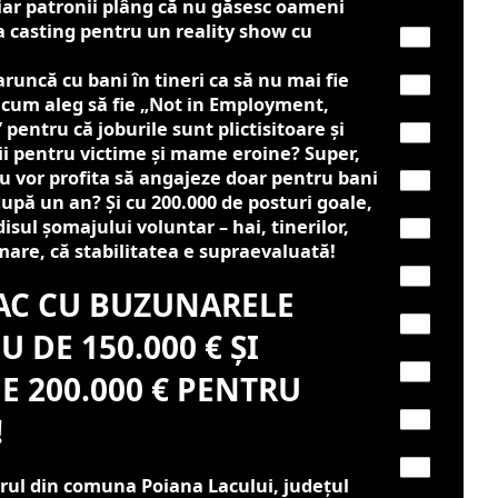
ar patronii plâng că nu găsesc oameni
 la casting pentru un reality show cu
aruncă cu bani în tineri ca să nu mai fie
ricum aleg să fie „Not in Employment,
pentru că joburile sunt plictisitoare și
ii pentru victime și mame eroine? Super,
u vor profita să angajeze doar pentru bani
 după un an? Și cu 200.000 de posturi goale,
sul șomajului voluntar – hai, tinerilor,
a mare, că stabilitatea e supraevaluată!
AC CU BUZUNARELE
 DE 150.000 € ȘI
E 200.000 € PENTRU
!
arul din comuna Poiana Lacului, județul