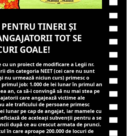
 PENTRU TINERI ȘI
NGAJATORII TOT SE
CURI GOALE!
 cu un proiect de modificare a Legii nr.
erii din categoria NEET (cei care nu sunt
 și nu urmează niciun curs) primesc o
 primul job: 1.000 de lei lunar în primul an
oilea an, ca să-i convingă să nu mai stea pe
ajatorii care angajează victime ale
au ale traficului de persoane primesc
lei lunar pe cap de angajat, iar mamele cu
eneficiază de aceleași subvenții pentru a se
ncii după ce au crescut armata de prunci.
ul în care aproape 200.000 de locuri de