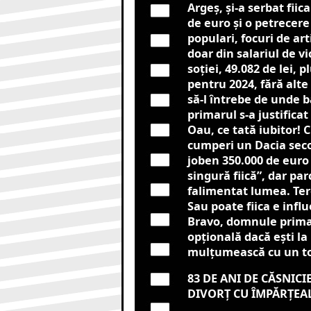
Argeș, și-a serbat fii
de euro și o petrecere
populari, focuri de arti
doar din salariul de vi
soției, 49.082 de lei, 
pentru 2024, fără alte
să-l întrebe de unde b
primarul s-a justificat
Oau, ce tată iubitor! C
cumperi un Dacia sec
joben 350.000 de euro 
singură fiică”, dar par
falimentat lumea. Tere
Sau poate fiica e influ
Bravo, domnule primar
opțională dacă ești la
mulțumească cu un to
83 DE ANI DE CĂSNICI
DIVORȚ CU ÎMPĂRȚEAL