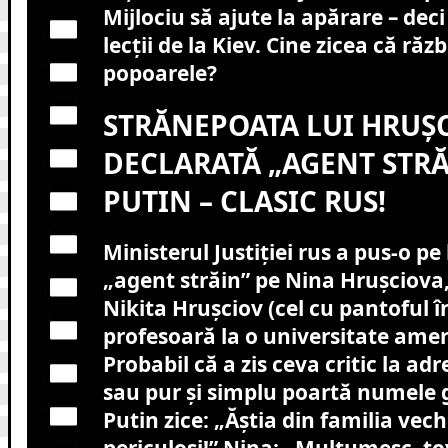
Mijlociu să ajute la apărare – dec
lecții de la Kiev. Cine zicea că ră
popoarele?
STRĂNEPOATA LUI HRUȘC
DECLARATĂ „AGENT STRĂ
PUTIN – CLASIC RUS!
Ministerul Justiției rus a pus-o pe
„agent străin” pe Nina Hrușciova,
Nikita Hrușciov (cel cu pantoful î
profesoară la o universitate ame
Probabil că a zis ceva critic la ad
sau pur și simplu poartă numele g
Putin zice: „Ăștia din familia vec