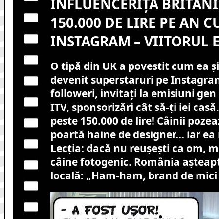
INFLUENCERIȚĂ BRITANI
150.000 DE LIRE PE AN C
INSTAGRAM – VIITORUL 
O tipă din UK a povestit cum ea și 
devenit superstaruri pe Instagra
followeri, invitați la emisiuni ge
ITV, sponsorizări cât să-ți iei casă
peste 150.000 de lire! Câinii pozeaz
poartă haine de designer… iar ea
Lecția: dacă nu reușești ca om, m
câine fotogenic. România așteap
locală: „Ham-ham, brand de mici ș