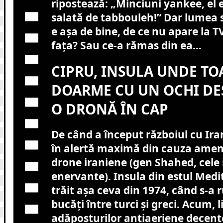
ripostează: „Minciuni yankee, el e
salată de tabbouleh!” Dar lumea 
e așa de bine, de ce nu apare la T
fața? Sau ce-a rămas din ea…
CIPRU, INSULA UNDE TO
DOARME CU UN OCHI DES
O DRONĂ ÎN CAP
De când a început războiul cu Iran
în alertă maximă din cauza ameni
drone iraniene (gen Shahed, cele i
enervante). Insula din estul Medi
trăit așa ceva din 1974, când s-a 
bucăți între turci și greci. Acum, l
adăposturilor antiaeriene decente