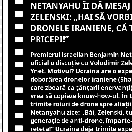
NETANYAHU ÎI DĂ MESAJ
ZELENSKI: „HAI SĂ VORB
DRONELE IRANIENE, CĂ 
PRICEPI!”
Premierul israelian Benjamin Ne
oficial o discuție cu Volodimir Ze
Ynet. Motivul? Ucraina are o expe
doborârea dronelor iraniene (Sha
care zboară ca țânțarii enervanți)
vrea să copieze know-how-ul. În 
trimite roiuri de drone spre aliații
Netanyahu zice: „Băi, Zelenski, tu
generație de anti-drone, împarte
rețeta!” Ucraina deja trimite expe