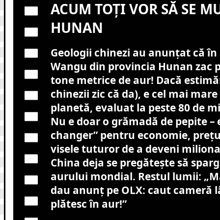
ACUM TOȚI VOR SĂ SE MU
HUNAN
Geologii chinezi au anunțat că în
Wangu din provincia Hunan zac p
tone metrice de aur! Dacă estimări
chinezii zic că da), e cel mai ma
planetă, evaluat la peste 80 de mi
Nu e doar o grămadă de pepite –
changer” pentru economie, prețuri,
visele tuturor de a deveni miliona
China deja se pregătește să spar
aurului mondial. Restul lumii: „
dau anunț pe OLX: caut cameră 
plătesc în aur!”