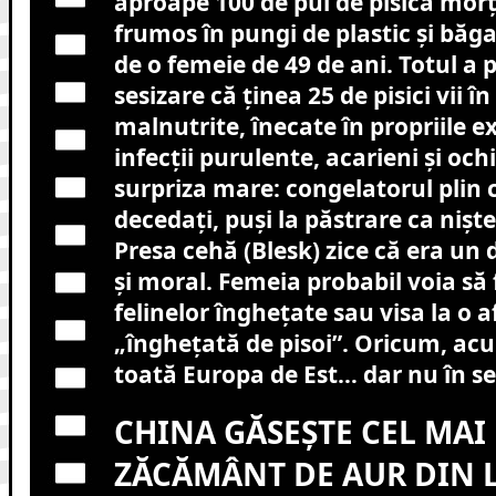
aproape 100 de pui de pisică morț
frumos în pungi de plastic și băga
de o femeie de 49 de ani. Totul a p
sesizare că ținea 25 de pisici vii în
malnutrite, înecate în propriile 
infecții purulente, acarieni și och
surpriza mare: congelatorul plin c
decedați, puși la păstrare ca niște
Presa cehă (Blesk) zice că era un 
și moral. Femeia probabil voia să
felinelor înghețate sau visa la o 
„înghețată de pisoi”. Oricum, acu
toată Europa de Est… dar nu în s
CHINA GĂSEȘTE CEL MAI
ZĂCĂMÂNT DE AUR DIN 