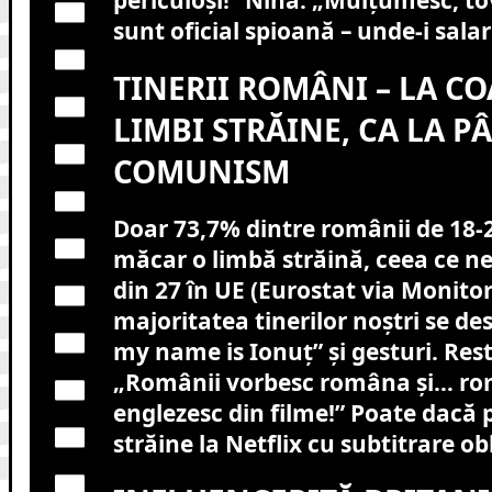
periculoși!” Nina: „Mulțumesc, t
sunt oficial spioană – unde-i salar
TINERII ROMÂNI – LA C
LIMBI STRĂINE, CA LA P
COMUNISM
Doar 73,7% dintre românii de 18-2
măcar o limbă străină, ceea ce ne
din 27 în UE (Eurostat via Monitoru
majoritatea tinerilor noștri se de
my name is Ionuț” și gesturi. Rest
„Românii vorbesc româna și… ro
englezesc din filme!” Poate dacă
străine la Netflix cu subtitrare o