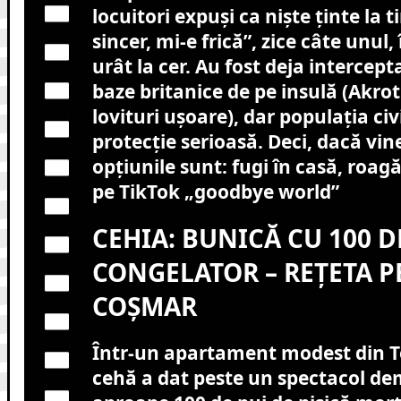
locuitori expuși ca niște ținte la t
sincer, mi-e frică”, zice câte unul,
urât la cer. Au fost deja intercep
baze britanice de pe insulă (Akroti
lovituri ușoare), dar populația civ
protecție serioasă. Deci, dacă vin
opțiunile sunt: fugi în casă, roag
pe TikTok „goodbye world”
CEHIA: BUNICĂ CU 100 D
CONGELATOR – REȚETA P
COȘMAR
Într-un apartament modest din Tep
cehă a dat peste un spectacol de