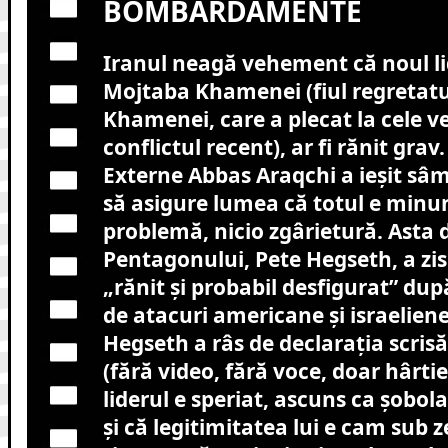
BOMBARDAMENTE
Iranul neagă vehement că noul l
Mojtaba Khamenei (fiul regretatul
Khamenei, care a plecat la cele ve
conflictul recent), ar fi rănit grav
Externe Abbas Araqchi a ieșit sâm
să asigure lumea că totul e minun
problemă, nicio zgârietură. Asta 
Pentagonului, Pete Hegseth, a zis 
„rănit și probabil desfigurat” dup
de atacuri americane și israelien
Hegseth a râs de declarația scris
(fără video, fără voce, doar hârtie
liderul e speriat, ascuns ca șobol
și că legitimitatea lui e cam sub z