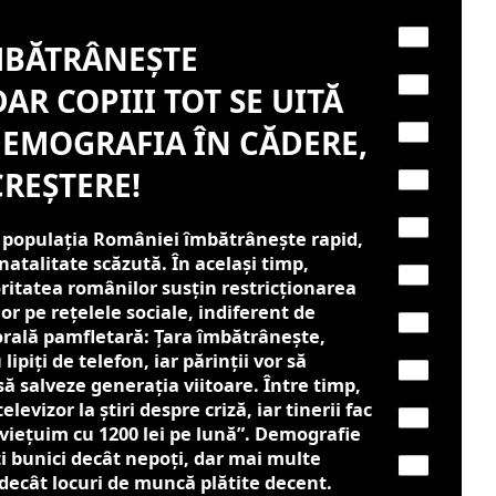
BĂTRÂNEȘTE
AR COPIII TOT SE UITĂ
DEMOGRAFIA ÎN CĂDERE,
REȘTERE!
 populația României îmbătrânește rapid,
natalitate scăzută. În același timp,
ritatea românilor susțin restricționarea
or pe rețelele sociale, indiferent de
orală pamfletară: Țara îmbătrânește,
lipiți de telefon, iar părinții vor să
să salveze generația viitoare. Între timp,
elevizor la știri despre criză, iar tinerii fac
aviețuim cu 1200 lei pe lună”. Demografie
i bunici decât nepoți, dar mai multe
decât locuri de muncă plătite decent.