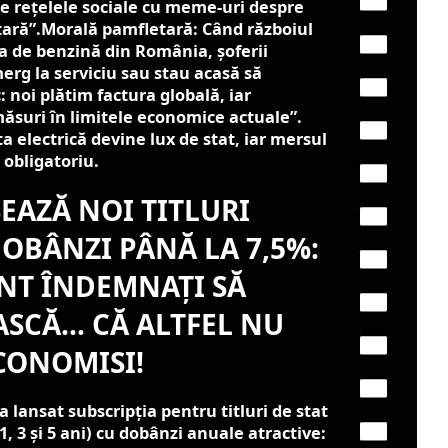
pe rețelele sociale cu meme-uri despre
tară”.Morală pamfletară: Când războiul
a de benzină din România, șoferii
erg la serviciu sau stau acasă să
 noi plătim factura globală, iar
ăsuri în limitele economice actuale”.
ta electrică devine lux de stat, iar mersul
 obligatoriu.
EAZĂ NOI TITLURI
OBÂNZI PÂNĂ LA 7,5%:
NT ÎNDEMNAȚI SĂ
SCĂ… CĂ ALTFEL NU
CONOMISI!
a lansat subscripția pentru titluri de stat
, 3 și 5 ani) cu dobânzi anuale atractive: