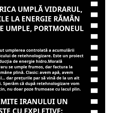
RICA UMPLĂ VIDRARUL,
ILE LA ENERGIE RĂMÂN
 SE UMPLE, PORTMONEUL
put umplerea controlată a acumulării
cului de retehnologizare. Este un proiect
ucția de energie hidro.Morală
raru se umple frumos, dar factura la
ămâne plină. Clasic: avem apă, avem
… dar prețurile par să vină de la un alt
lui. Sperăm că după retehnologizare vom
tin, nu doar poze frumoase cu lacul plin.
IMITE IRANULUI UN
ȘTE CU EXPLETIVE: