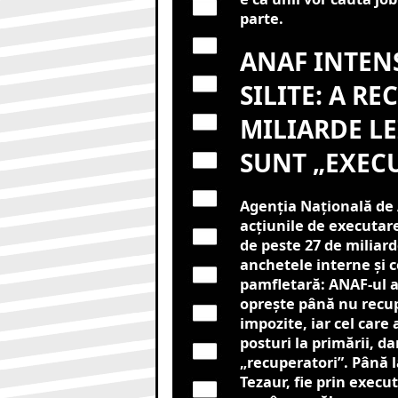
parte.
ANAF INTENS
SILITE: A RE
MILIARDE LE
SUNT „EXECU
Agenția Națională de A
acțiunile de executare
de peste 27 de miliard
anchetele interne și 
pamfletară: ANAF-ul a 
oprește până nu recup
impozite, iar cel care
posturi la primării, d
„recuperatori”. Până la
Tezaur, fie prin execu