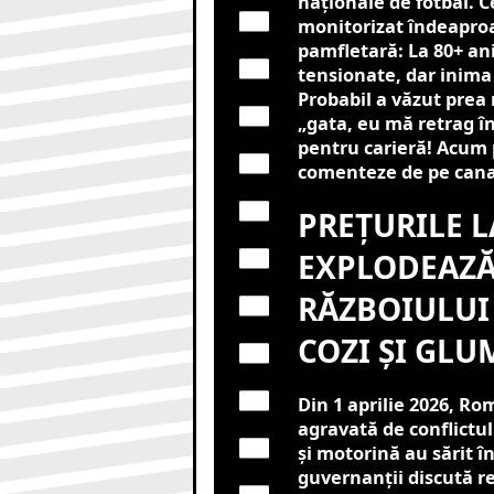
naționale de fotbal. C
monitorizat îndeaproa
pamfletară: La 80+ ani,
tensionate, dar inima
Probabil a văzut prea 
„gata, eu mă retrag în
pentru carieră! Acum 
comenteze de pe canap
PREȚURILE 
EXPLODEAZĂ
RĂZBOIULUI 
COZI ȘI GLU
Din 1 aprilie 2026, Ro
agravată de conflictul
și motorină au sărit în
guvernanții discută r