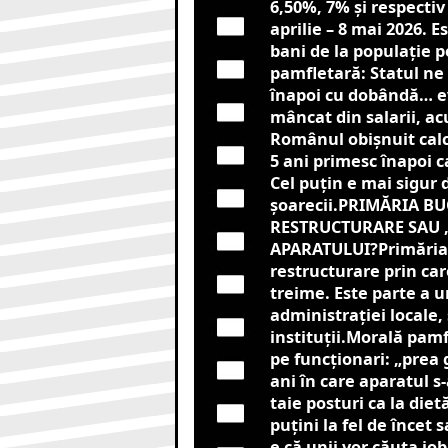
6,50%, 7% și respectiv
aprilie – 8 mai 2026. 
bani de la populație p
pamfletară: Statul ne 
înapoi cu dobândă… ev
mâncat din salarii, ac
Românul obișnuit calc
5 ani primesc înapoi c
Cel puțin e mai sigur d
șoarecii.PRIMĂRIA BU
RESTRUCTURARE SAU „
APARATULUI?Primăria 
restructurare prin ca
treime. Este parte a u
administrației locale, 
instituții.Morală pamf
pe funcționari: „prea 
ani în care aparatul s
taie posturi ca la die
puțini la fel de încet 
e că unii vor căuta job