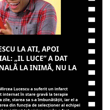
SCU LA ATI, APOI
AL: „IL LUCE” A DAT
NALĂ LA INIMĂ, NU LA
ircea Lucescu a suferit un infarct
t internat în stare gravă la terapie
zile, starea sa s-a îmbunătățit, iar el a
erea din funcția de selecționer al echipei