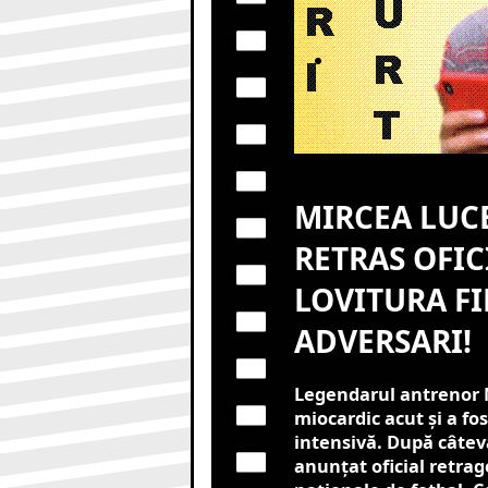
MIRCEA LUCE
RETRAS OFICI
LOVITURA FI
ADVERSARI!
Legendarul antrenor M
miocardic acut și a fos
intensivă. După câteva 
anunțat oficial retrag