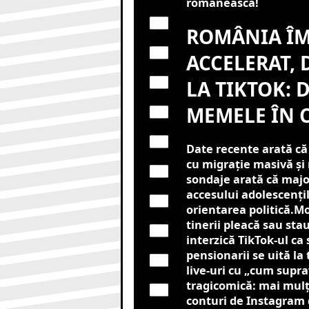
românească!
ROMÂNIA ÎM
ACCELERAT, D
LA TIKTOK: 
MEMELE ÎN C
Date recente arată că
cu migrație masivă și 
sondaje arată că majo
accesului adolescențil
orientarea politică.M
tinerii pleacă sau stau 
interzică TikTok-ul ca 
pensionarii se uită la t
live-uri cu „cum supr
tragicomică: mai mulț
conturi de Instagram 