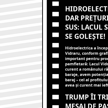
HIDROELECT
DAR PREȚUR
SUS: LACUL
SE GOLEȘTE!
Hidroelectrica a înce
Vidraru, conform grafi
important pentru prod
pamfletară: Lacul Vid
curent a românului r
baraje, avem potențial
baraj – cel al profitu
avea și curent mai ief
TRUMP ÎI TR
MESAJ DE PA