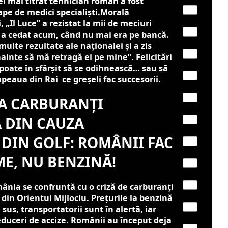
el mai titrat tehnician român a fost
pe de medici specialiști.Morală
 „Il Luce” a rezistat la mii de meciuri
 a cedat acum, când nu mai era pe bancă.
multe rezultate ale naționalei și a zis
ainte să mă retragă ei pe mine”. Felicitări
poate în sfârșit să se odihnească… sau să
eaua din Rai ce greșeli fac succesorii.
LA CARBURANȚI
 DIN CAUZA
DIN GOLF: ROMÂNII FAC
ME, NU BENZINĂ!
mânia se confruntă cu o criză de carburanți
 din Orientul Mijlociu. Prețurile la benzină
 sus, transportatorii sunt în alertă, iar
educeri de accize. Românii au început deja