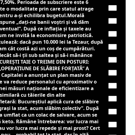
 7,50%. Perioada de subscriere este 6
Este o modalitate prin care statul atrage
entru a-și echilibra bugetul.Morală
spune „dați-ne banii voștri și vă dăm
entual”. După ce inflația și taxele au
um ne invită la economisire patriotică.
ulează: dacă pun 10.000 lei la Tezaur, după
am cât costă azi un coș de cumpărături.
ecât să-i ții sub saltea și să-i mănânce
CUREȘTI TAIE O TREIME DIN POSTURI:
OPERAȚIUNE DE SLĂBIRE FORȚATĂ” A
Capitalei a anunțat un plan masiv de
re va reduce personalul cu aproximativ o
nei măsuri naționale de eficientizare a
similară cu tăierile din alte
letară: Bucureștiul aplică cura de slăbire
grași la stat, acum slăbim colectiv”. După
-a umflat ca un colac de salvare, acum se
tă keto. Rămâne întrebarea: vor lucra mai
sau vor lucra mai repede și mai prost? Cert
 nou… probabil tot la stat, dar în altă