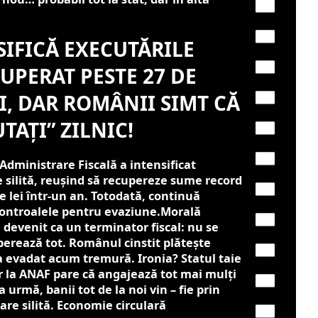
IFICĂ EXECUTĂRILE
CUPERAT PESTE 27 DE
I, DAR ROMÂNII SIMT CĂ
TAȚI” ZILNIC!
dministrare Fiscală a intensificat
 silită, reușind să recupereze sume record
e lei într-un an. Totodată, continuă
controalele pentru evaziune.Morală
devenit ca un terminator fiscal: nu se
erează tot. Românul cinstit plătește
 a evadat acum tremură. Ironia? Statul taie
ar la ANAF pare că angajează tot mai mulți
 urmă, banii tot de la noi vin – fie prin
tare silită. Economie circulară