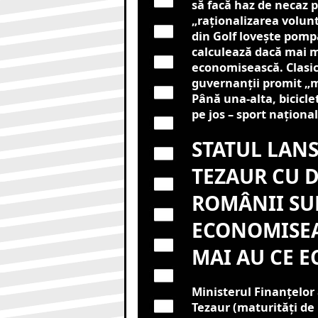
să facă haz de necaz 
„raționalizarea volun
din Golf lovește pomp
calculează dacă mai m
economisească. Clasic:
guvernanții promit „m
Până una-alta, bicicle
pe jos – sport național
STATUL LANS
TEZAUR CU D
ROMÂNII SU
ECONOMISEA
MAI AU CE E
Ministerul Finanțelor 
Tezaur (maturități de 1