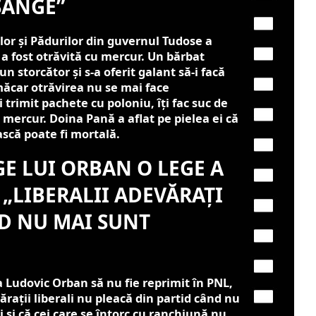
SÂNGE”
lor și Pădurilor din guvernul Tudose a
a fost otrăvită cu mercur. Un bărbat
n storcător și s-a oferit galant să-i facă
măcar otrăvirea nu se mai face
 trimit pachete cu poloniu, îți fac suc de
mercur. Doina Pană a aflat pe pielea ei că
scă poate fi mortală.
GE LUI ORBAN O LEGE A
: „LIBERALII ADEVĂRAȚI
D NU MAI SUNT
 Ludovic Orban să nu fie reprimit în PNL,
ații liberali nu pleacă din partid când nu
 și că cei care se întorc cu ranchiună nu