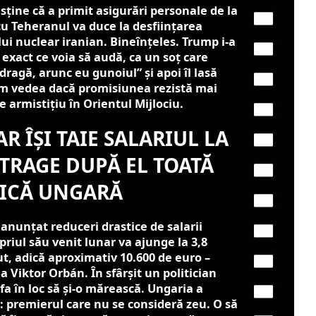
sține că a primit asigurări personale de la
cu Teheranul va duce la desființarea
i nuclear iranian. Bineînțeles. Trump i-a
exact ce voia să audă, ca un soț care
dragă, arunc eu gunoiul” și apoi îl lasă
Vom vedea dacă promisiunea rezistă mai
 armistițiu în Orientul Mijlociu.
R ÎȘI TAIE SALARIUL LA
 TRAGE DUPĂ EL TOATĂ
TICĂ UNGARĂ
anunțat reduceri drastice de salarii
priul său venit lunar va ajunge la 3,8
ut, adică aproximativ 10.600 de euro –
a Viktor Orbán. În sfârșit un politician
afa în loc să și-o mărească. Ungaria a
: premierul care nu se consideră zeu. O să