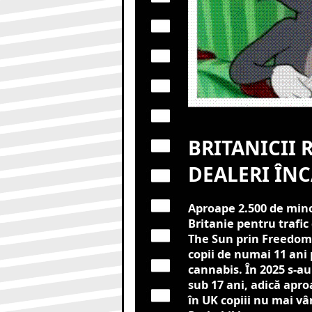
BRITANICII 
DEALERI ÎNC
Aproape 2.500 de minor
Britanie pentru trafic
The Sun prin Freedom 
copii de numai 11 ani 
cannabis. În 2025 s-au
sub 17 ani, adică apro
în UK copiii nu mai vân