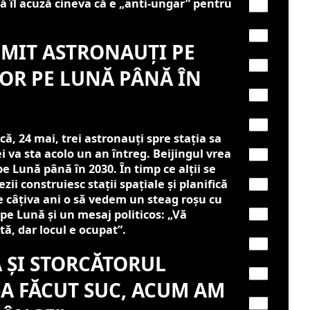
ă îl acuză cineva că e „anti-ungar” pentru
IMIT ASTRONAUȚI PE
VOR PE LUNĂ PÂNĂ ÎN
ă, 24 mai, trei astronauți spre stația sa
i va sta acolo un an întreg. Beijingul vrea
 Lună până în 2030. În timp ce alții se
zii construiesc stații spațiale și planifică
e câțiva ani o să vedem un steag roșu cu
pe Lună și un mesaj politicos: „Vă
ă, dar locul e ocupat”.
 ȘI STORCĂTORUL
-A FĂCUT SUC, ACUM AM