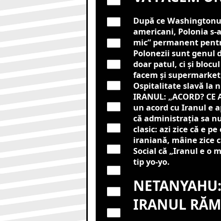
După ce Washingtonul a
americani, Polonia s-a
mic” permanent pentru 
Polonezii sunt genul de
doar patul, ci și blocu
facem și supermarket, 
Ospitalitate slavă l
IRANUL: „ACORD? CE A
un acord cu Iranul e 
că administrația sa n
clasic: azi zice că e 
iraniană, mâine zice 
Social că „Iranul e o
tip yo-yo.
NETANYAHU:
IRANUL RĂM