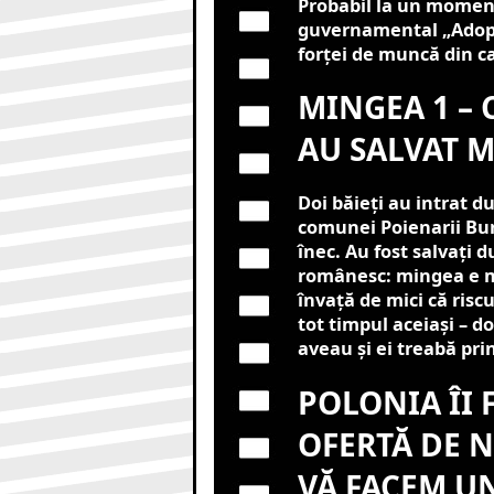
Probabil la un moment
guvernamental „Adoptă
forței de muncă din ca
MINGEA 1 – C
AU SALVAT 
Doi băieți au intrat d
comunei Poienarii Burc
înec. Au fost salvați d
românesc: mingea e ma
învață de mici că riscu
tot timpul aceiași – do
aveau și ei treabă pri
POLONIA ÎI 
OFERTĂ DE N
VĂ FACEM UN