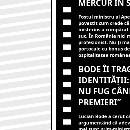
MERCUR ÎN 
Fostul ministru al Ape
povestit cum crede că 
misterios a cumpărat u
suc. În România nici 
profesionist. Nu-ți mai
portocale cu bonus de 
ospitalitatea românea
BODE ÎI TRA
IDENTITĂȚII
NU FUG CÂN
PREMIERI”
Lucian Bode a cerut ca
argumentând că adevăr
mai sunt prim-miniștri