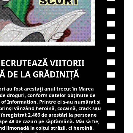
RECRUTEAZĂ VIITORII
Ă DE LA GRĂDINIȚĂ
i au fost arestați anul trecut în Marea
 de droguri, conform datelor obținute de
of Information. Printre ei s-au numărat și
prinși vânzând heroină, cocaină, crack sau
 înregistrat 2.466 de arestări la persoane
ape 48 de cazuri pe săptămână. Măi să fie,
d limonadă la colțul străzii, ci heroină.