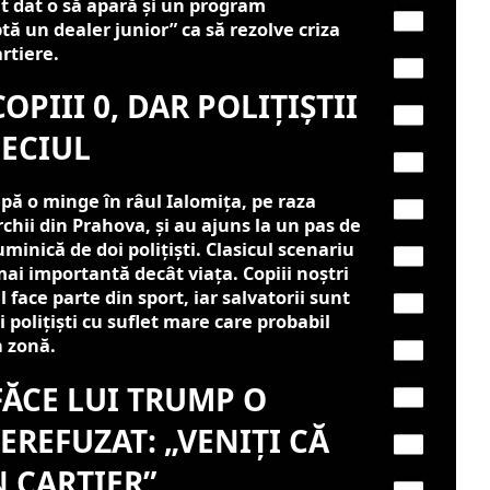
 dat o să apară și un program
 un dealer junior” ca să rezolve criza
rtiere.
OPIII 0, DAR POLIȚIȘTII
MECIUL
upă o minge în râul Ialomița, pe raza
hii din Prahova, și au ajuns la un pas de
uminică de doi polițiști. Clasicul scenariu
i importantă decât viața. Copiii noștri
l face parte din sport, iar salvatorii sunt
i polițiști cu suflet mare care probabil
n zonă.
FĂCE LUI TRUMP O
EREFUZAT: „VENIȚI CĂ
 CARTIER”