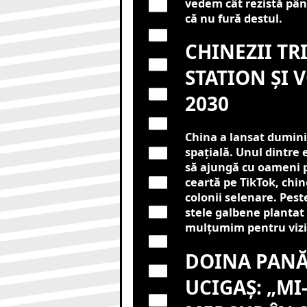
vedem cât rezistă pân
că nu fură destul.
CHINEZII TR
STATION ȘI 
2030
China a lansat duminic
spațială. Unul dintre e
să ajungă cu oameni pe
ceartă pe TikTok, chine
colonii selenare. Pest
stele galbene plantat 
mulțumim pentru vizit
DOINA PANĂ
UCIGAȘ: „MI