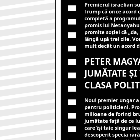
Premierul israelian su
Trump că orice acord 
completă a programulu
promis lui Netanyahu 
promite soției că „da, 
lângă ușă trei zile. 
mult decât un acord de
PETER MAGYA
JUMĂTATE ȘI
CLASA POLI
Noul premier ungar a 
pentru politicieni. Pro
milioane de forinți br
jumătate față de ce lu
care își taie singur le
descoperit specia rară