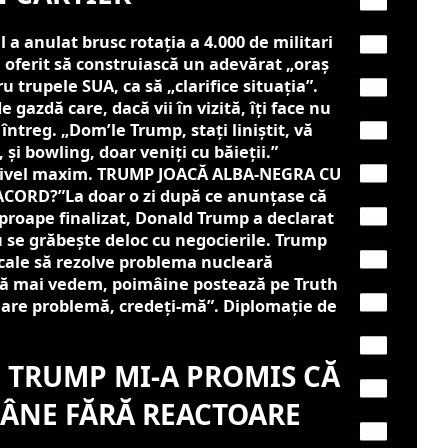
 anulat brusc rotația a 4.000 de militari
 oferit să construiască un adevărat „oraș
trupele SUA, ca să „clarifice situația”.
 gazdă care, dacă vii în vizită, îți face nu
l întreg. „Dom’le Trump, stați liniștit, vă
și bowling, doar veniți cu băieții.”
a nivel maxim. TRUMP JOACĂ ALBA-NEGRA CU
CORD?”La doar o zi după ce anunțase că
aproape finalizat, Donald Trump a declarat
u se grăbește deloc cu negocierile. Trump
pe cale să rezolve problema nucleară
că mai vedem, poimâine postează pe Truth
 mare problemă, credeți-mă”. Diplomație de
 TRUMP MI-A PROMIS CĂ
ÂNE FĂRĂ REACTOARE